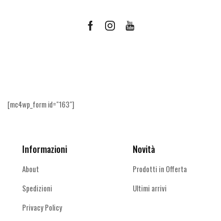
Facebook
Instagram
Youtube
Ricevi le offerte più vantaggiose e molto
altro
[mc4wp_form id="163"]
Informazioni
Novità
About
Prodotti in Offerta
Spedizioni
Ultimi arrivi
Privacy Policy