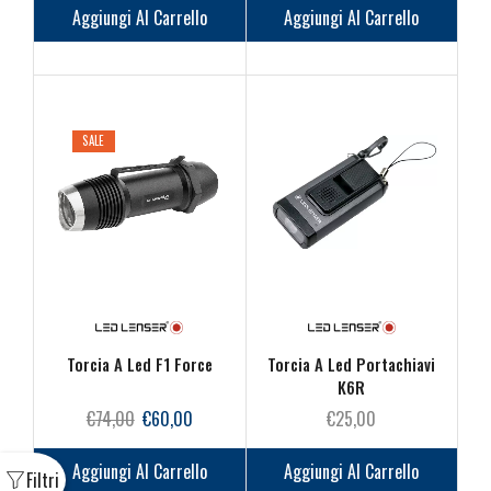
Aggiungi Al Carrello
Aggiungi Al Carrello
SALE
Torcia A Led F1 Force
Torcia A Led Portachiavi
K6R
Il
Il
€
74,00
€
60,00
€
25,00
prezzo
prezzo
originale
attuale
Aggiungi Al Carrello
Aggiungi Al Carrello