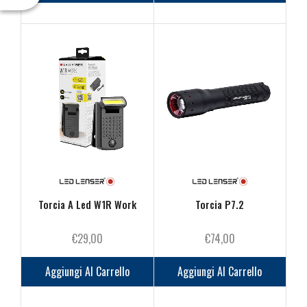
era:
è:
€74,00.
€60,00.
Torcia A Led W1R Work
Torcia P7.2
€
29,00
€
74,00
Aggiungi Al Carrello
Aggiungi Al Carrello