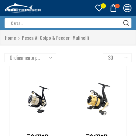
0
0
Search
input
Home
Pesca Al Colpo & Feeder
Mulinelli