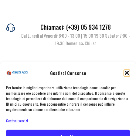
Chiamaci: (+39) 05 934 1278
Dal Lunedì al Venerdì: 8:00 - 13:00 | 15:00 19:30 Sabato: 7:00 -
19:30 Domenica: Chiuso
Contattaci
Gestisci Consenso
Per fornire le migliori esperienze, utilizziamo tecnologie come i cookie per
memorizzare e/o accedere alle informazioni del dispositivo. Il consenso a queste
tecnologie ci permetterà di elaborare dati come il comportamento di navigazione o
ID unici su questo sito. Non acconsentire o ritirare il consenso può influire
negativamente su alcune caratteristiche e funzioni.
Gestisci servizi
© Pianeta Pesca Viale Marcello Finzi, 563 41122 Modena (MO) | P.I.
02141860367 | Tel. 059 341278 | info@pianetapesca.it