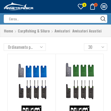
0
0
Search
input
Home
Carpfishing & Siluro
Avvisatori
Avvisatori Acustici