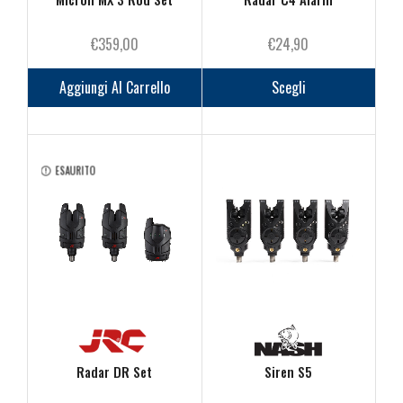
€
359,00
€
24,90
Questo
prodot
Aggiungi Al Carrello
Scegli
ha
più
varianti
Le
ESAURITO
opzioni
posson
essere
scelte
nella
pagina
del
prodot
Radar DR Set
Siren S5