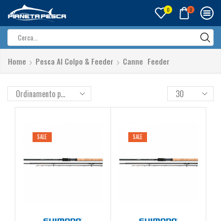
0
0
Search
input
Home
Pesca Al Colpo & Feeder
Canne
Feeder
SALE
SALE