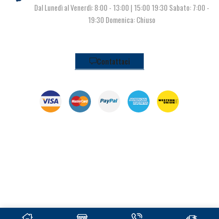
Dal Lunedì al Venerdì: 8:00 - 13:00 | 15:00 19:30 Sabato: 7:00 -
19:30 Domenica: Chiuso
Contattaci
© Pianeta Pesca Viale Marcello Finzi, 563 41122 Modena (MO) | P.I.
02141860367 | Tel. 059 341278 | info@pianetapesca.it
created with ♥ by
MADL