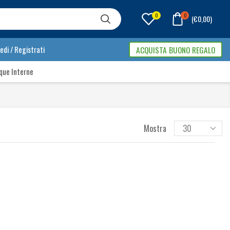
0
0
(
€
0,00
)
edi / Registrati
ACQUISTA BUONO REGALO
que Interne
Mostra