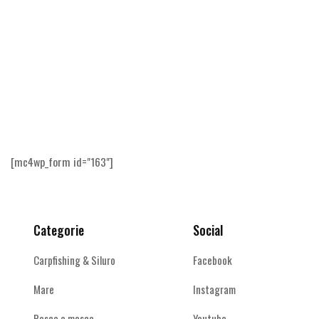
[mc4wp_form id="163"]
Categorie
Social
Carpfishing & Siluro
Facebook
Mare
Instagram
Pesca a mosca
Youtube