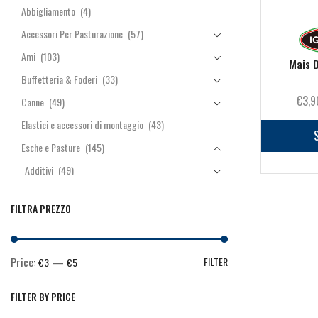
Abbigliamento
(4)
Accessori Per Pasturazione
(57)
Ami
(103)
Mais 
Buffetteria & Foderi
(33)
€
3,9
Canne
(49)
Elastici e accessori di montaggio
(43)
Esche e Pasture
(145)
Additivi
(49)
Colla & Ghiaia
(5)
FILTRA PREZZO
Feeder & Method
(29)
Inneschi
(33)
Price:
—
Inneschi Trota
(3)
FILTER
€3
€5
Mais & Canapa
(1)
FILTER BY PRICE
Pasture
(32)