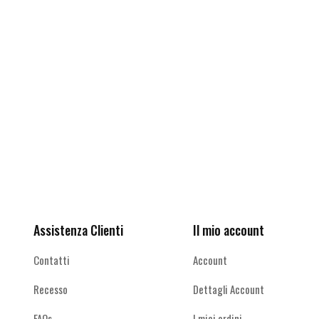
del
prodotto
Ricevi le offerte più vantaggiose e molto
altro
Assistenza Clienti
Il mio account
Contatti
Account
Recesso
Dettagli Account
FAQs
I miei ordini