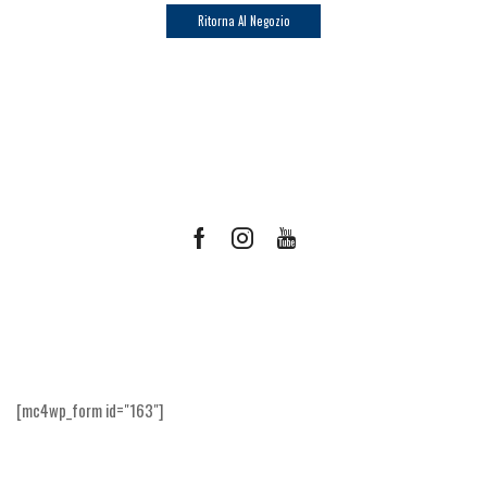
Ritorna Al Negozio
Facebook
Instagram
Youtube
Ricevi le offerte più vantaggiose e molto
altro
[mc4wp_form id="163"]