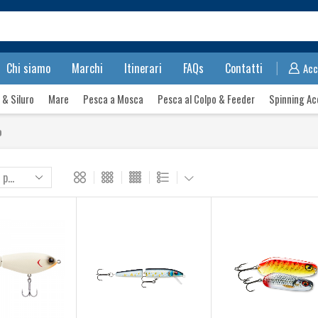
Search
input
Chi siamo
Marchi
Itinerari
FAQs
Contatti
Acc
 & Siluro
Mare
Pesca a Mosca
Pesca al Colpo & Feeder
Spinning Ac
o