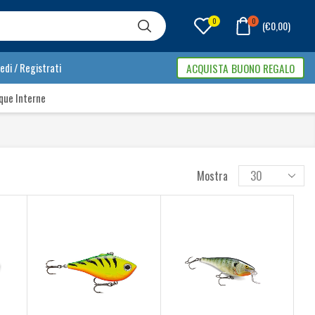
0
0
(
€
0,00
)
edi / Registrati
ACQUISTA BUONO REGALO
que Interne
Mostra