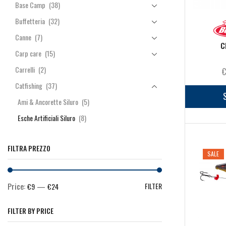
Base Camp
(38)
Buffetteria
(32)
Canne
(7)
C
Carp care
(15)
Carrelli
(2)
Catfishing
(37)
Ami & Ancorette Siluro
(5)
Esche Artificiali Siluro
(8)
Fili Siluro
(2)
FILTRA PREZZO
Minuteria Siluro
(16)
SALE
Reggicanne
(6)
Esche e Pasture
(163)
Price:
—
FILTER
€9
€24
Fili
(41)
FILTER BY PRICE
Manici & Teste Guadino
(7)