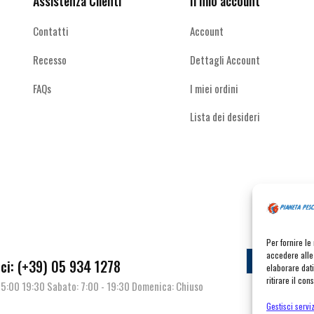
Assistenza Clienti
Il mio account
Contatti
Account
Recesso
Dettagli Account
FAQs
I miei ordini
Lista dei desideri
Per fornire l
accedere alle 
Contat
i: (+39) 05 934 1278
elaborare dat
ritirare il co
| 15:00 19:30 Sabato: 7:00 - 19:30 Domenica: Chiuso
Gestisci serviz