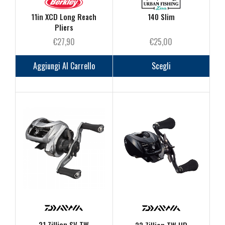
11in XCD Long Reach
140 Slim
Pliers
€
27,90
€
25,00
Questo
prodot
Aggiungi Al Carrello
Scegli
ha
più
varianti
Le
opzioni
posson
essere
scelte
nella
pagina
del
prodot
21 Zillion SV TW
22 Zillion TW HD