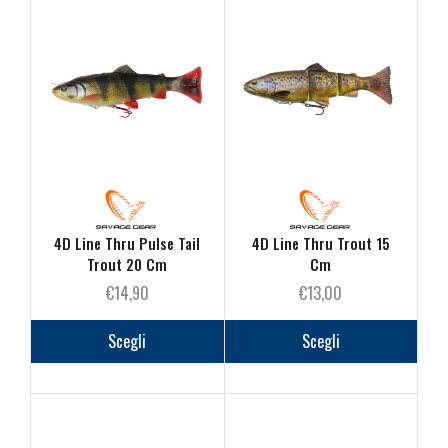
Le
opzioni
posson
essere
scelte
nella
pagina
del
prodot
4D Line Thru Pulse Tail
4D Line Thru Trout 15
Trout 20 Cm
Cm
€
14,90
€
13,00
Questo
Questo
prodotto
prodot
Scegli
Scegli
ha
ha
più
più
varianti.
varianti
Le
Le