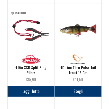
€8,90
più
a
varianti.
€12,50
Le
ESAURITO
opzioni
possono
essere
scelte
nella
pagina
del
prodotto
4.5in XCD Split Ring
4D Line Thru Pulse Tail
Pliers
Trout 16 Cm
€
15,90
€
11,50
Questo
prodot
Leggi Tutto
Scegli
ha
più
varianti