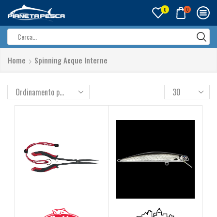
0
0
Search
input
Home
Spinning Acque Interne