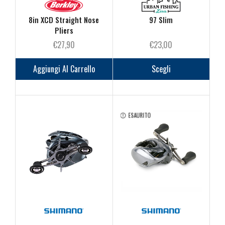
8in XCD Straight Nose
97 Slim
Pliers
€
27,90
€
23,00
Questo
prodot
Aggiungi Al Carrello
Scegli
ha
più
varianti
Le
ESAURITO
opzioni
posson
essere
scelte
nella
pagina
del
prodot