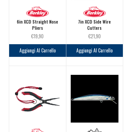
del
prodotto
6in XCD Straight Nose
7in XCD Side Wire
Pliers
Cutters
€
19,90
€
21,90
Aggiungi Al Carrello
Aggiungi Al Carrello