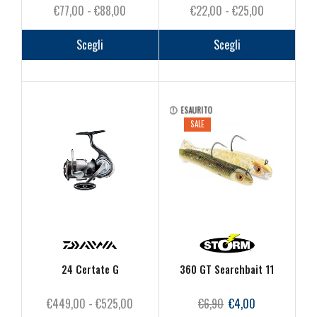
Fascia
Fascia
€
77,00
-
€
88,00
€
22,00
-
€
25,00
di
Questo
di
Questo
prezzo:
prodotto
prezzo:
prodot
Scegli
Scegli
da
ha
da
ha
€77,00
più
€22,00
più
a
varianti.
a
varianti
€88,00
Le
€25,00
Le
ESAURITO
SALE
opzioni
opzioni
possono
posson
essere
essere
scelte
scelte
nella
nella
pagina
pagina
del
del
prodotto
prodot
24 Certate G
360 GT Searchbait 11
Fascia
Il
Il
€
449,00
-
€
525,00
€
6,90
€
4,00