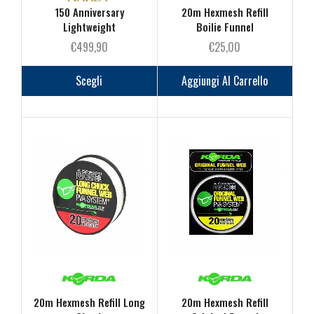
150 Anniversary
20m Hexmesh Refill
Lightweight
Boilie Funnel
€
499,90
€
25,00
Questo
prodotto
Scegli
Aggiungi Al Carrello
ha
più
varianti.
Le
opzioni
possono
essere
scelte
nella
pagina
del
prodotto
20m Hexmesh Refill Long
20m Hexmesh Refill