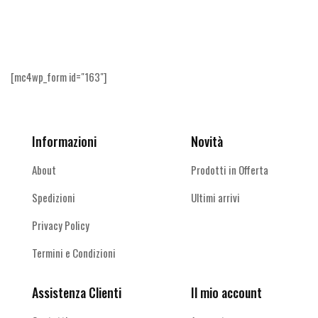
Ricevi le offerte più vantaggiose e molto
altro
[mc4wp_form id="163"]
Informazioni
Novità
About
Prodotti in Offerta
Spedizioni
Ultimi arrivi
Privacy Policy
Termini e Condizioni
Assistenza Clienti
Il mio account