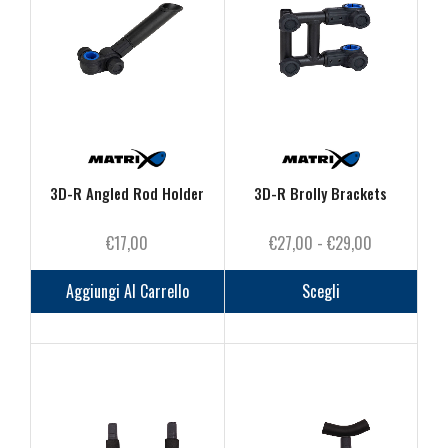
possono
posson
essere
essere
scelte
scelte
nella
nella
pagina
pagina
del
del
prodotto
prodot
3D-R Angled Rod Holder
3D-R Brolly Brackets
Fascia
€
17,00
€
27,00
-
€
29,00
di
Questo
prezzo:
prodot
Aggiungi Al Carrello
Scegli
da
ha
€27,00
più
a
varianti
€29,00
Le
opzioni
posson