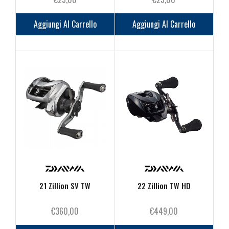
Aggiungi Al Carrello
Aggiungi Al Carrello
21 Zillion SV TW
22 Zillion TW HD
€
360,00
€
449,00
Questo
Questo