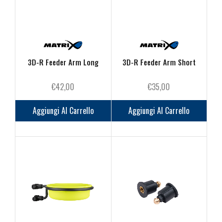
scelte
nella
pagina
del
prodotto
3D-R Feeder Arm Long
3D-R Feeder Arm Short
€
42,00
€
35,00
Aggiungi Al Carrello
Aggiungi Al Carrello