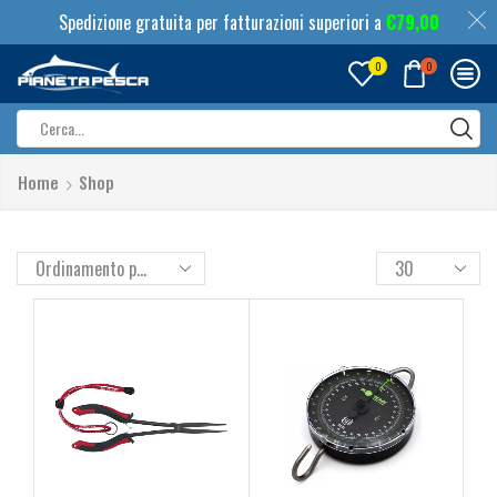
Spedizione gratuita per fatturazioni superiori a
€
79,00
0
0
Search
input
Home
Shop