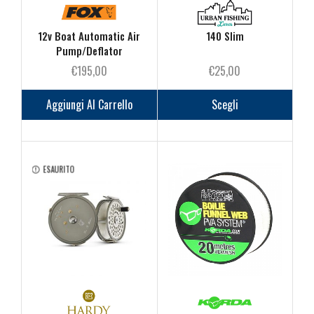
12v Boat Automatic Air
140 Slim
Pump/Deflator
€
195,00
€
25,00
Questo
prodot
Aggiungi Al Carrello
Scegli
ha
più
varianti
Le
ESAURITO
opzioni
posson
essere
scelte
nella
pagina
del
prodot