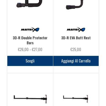
essere
scelte
nella
pagina
del
prodot
3D-R Double Protector
3D-R EVA Butt Rest
Bars
Fascia
€
26,00
-
€
27,00
€
25,00
di
Questo
prezzo:
prodotto
Scegli
Aggiungi Al Carrello
da
ha
€26,00
più
a
varianti.
€27,00
Le
opzioni
possono
essere