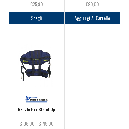
€
25,90
€
90,00
Questo
prodotto
Scegli
Aggiungi Al Carrello
ha
più
varianti.
Le
opzioni
possono
essere
scelte
nella
pagina
del
prodotto
Renale Per Stand Up
Fascia
€
105,00
-
€
149,00