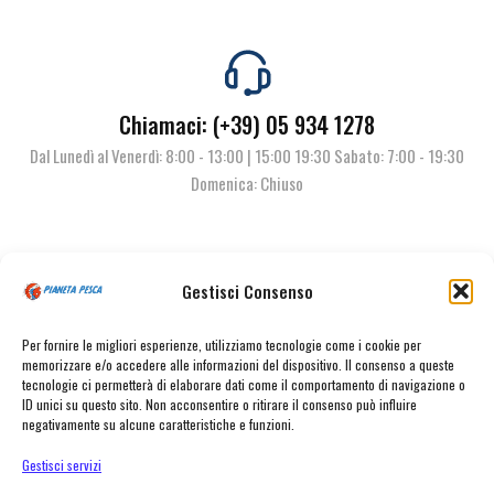
Chiamaci: (+39) 05 934 1278
Dal Lunedì al Venerdì: 8:00 - 13:00 | 15:00 19:30 Sabato: 7:00 - 19:30
Domenica: Chiuso
Contattaci
Gestisci Consenso
Per fornire le migliori esperienze, utilizziamo tecnologie come i cookie per
memorizzare e/o accedere alle informazioni del dispositivo. Il consenso a queste
tecnologie ci permetterà di elaborare dati come il comportamento di navigazione o
ID unici su questo sito. Non acconsentire o ritirare il consenso può influire
negativamente su alcune caratteristiche e funzioni.
Gestisci servizi
© Pianeta Pesca Viale Marcello Finzi, 563 41122 Modena (MO) | P.I.