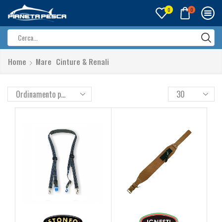
0
0
Search
input
Home
Mare
Cinture & Renali