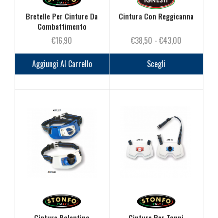
Bretelle Per Cinture Da
Cintura Con Reggicanna
Combattimento
Fascia
€
16,90
€
38,50
-
€
43,00
di
Questo
prezzo:
prodot
Aggiungi Al Carrello
Scegli
da
ha
€38,50
più
a
varianti
€43,00
Le
opzioni
posson
essere
scelte
nella
pagina
del
prodot
Cinture Bolentino
Cinture Per Tonni