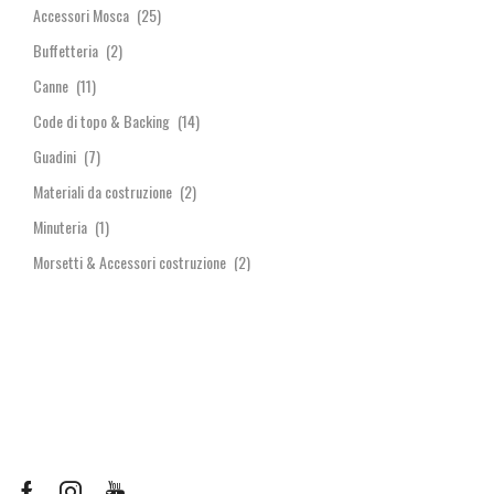
Accessori Mosca
(25)
Buffetteria
(2)
Canne
(11)
Code di topo & Backing
(14)
Guadini
(7)
Materiali da costruzione
(2)
Minuteria
(1)
Morsetti & Accessori costruzione
(2)
Mosche
(0)
Dry flies
(0)
Emergenti & Sommerse
(0)
Mare
(0)
Ninfe
(0)
Streamers & Mosche da lago
(0)