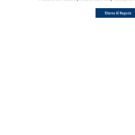
Ritorna Al Negozio
Ricevi le offerte più vantaggiose e molto