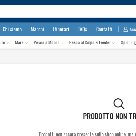
Search
input
Chi siamo
Marchi
Itinerari
FAQs
Contatti
Acc
luro
Mare
Pesca a Mosca
Pesca al Colpo & Feeder
Spinning
PRODOTTO NON T
Prodotti non ancora presente sullo shop online, ma d