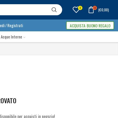
0
0
(
€
0,00
)
edi / Registrati
ACQUISTA BUONO REGALO
 Acque Interne
ROVATO
isponibile per acquisti in negozio!