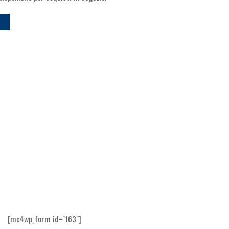
[mc4wp_form id="163"]