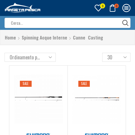
0
0
Search
input
Home
Spinning Acque Interne
Canne
Casting
SALE
SALE