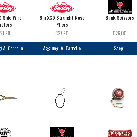
D Side Wire
8in XCD Straight Nose
Bank Scissors
utters
Pliers
€
21,90
€
27,90
€
26,00
i Al Carrello
Aggiungi Al Carrello
Scegli