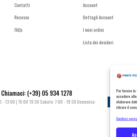
Contatti
Account
Recesso
Dettagli Account
FAQs
I miei ordini
Lista dei desideri
Per fornire l
Chiamaci: (+39) 05 934 1278
accedere alle 
00 - 13:00 | 15:00 19:30 Sabato: 7:00 - 19:30 Domenica:
Contat
elaborare dat
ritirare il co
Gestisci serviz
 | P.I. 02141860367 | Tel. 059 341278 | info@pianetapesca.it
Ac