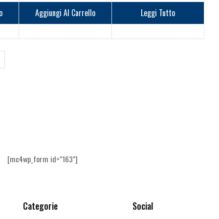
o
Aggiungi Al Carrello
Leggi Tutto
[mc4wp_form id="163"]
Categorie
Social