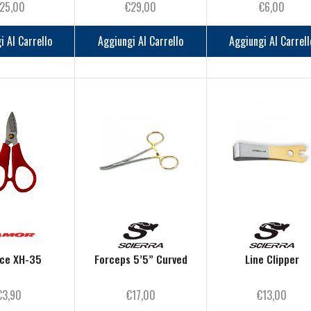
25,00
€
29,00
€
6,00
i Al Carrello
Aggiungi Al Carrello
Aggiungi Al Carrell
ice XH-35
Forceps 5’5” Curved
Line Clipper
€
3,90
€
17,00
€
13,00