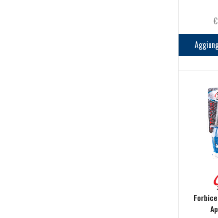
€
Aggiung
Forbice
Ap