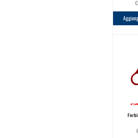
€
Aggiung
Forb