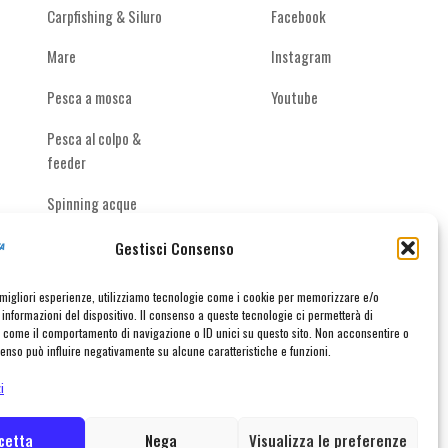
Carpfishing & Siluro
Facebook
Mare
Instagram
Pesca a mosca
Youtube
Pesca al colpo &
feeder
Spinning acque
interne
Gestisci Consenso
e migliori esperienze, utilizziamo tecnologie come i cookie per memorizzare e/o
informazioni del dispositivo. Il consenso a queste tecnologie ci permetterà di
taci
i come il comportamento di navigazione o ID unici su questo sito. Non acconsentire o
nsenso può influire negativamente su alcune caratteristiche e funzioni.
i
created with ♥ by
MADL
cetta
Nega
Visualizza le preferenze