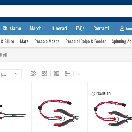
Search
input
Chi siamo
Marchi
Itinerari
FAQs
Contatti
Acc
 & Siluro
Mare
Pesca a Mosca
Pesca al Colpo & Feeder
Spinning Ac
telli
ESAURITO