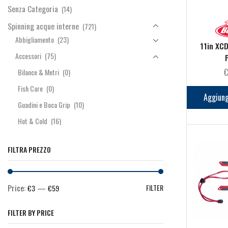
Senza Categoria
(14)
Spinning acque interne
(721)
Abbigliamento
(23)
11in XC
Accessori
(75)
€
Bilance & Metri
(0)
Fish Care
(0)
Aggiung
Guadini e Boca Grip
(10)
Hot & Cold
(16)
Pinze, Forbici e Coltelli
(39)
FILTRA PREZZO
Torce
(10)
Belly Boat e Accessori
(22)
Buffetteria & Scatole
(29)
Price:
—
FILTER
€3
€59
Canne
(72)
FILTER BY PRICE
Fili
(13)