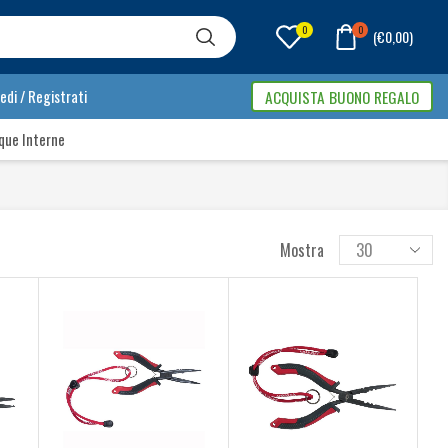
0
0
(
€
0,00
)
edi / Registrati
ACQUISTA BUONO REGALO
que Interne
Mostra