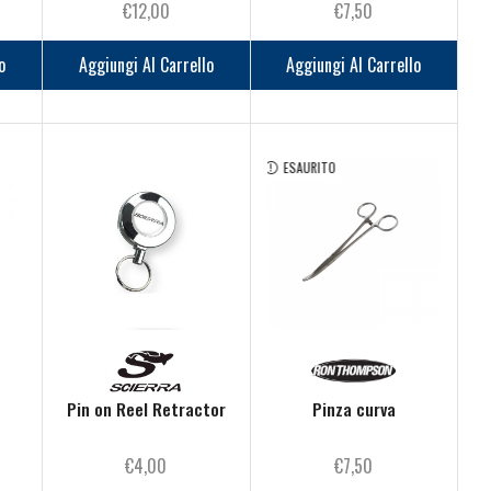
€
12,00
€
7,50
o
Aggiungi Al Carrello
Aggiungi Al Carrello
ESAURITO
Pin on Reel Retractor
Pinza curva
€
4,00
€
7,50