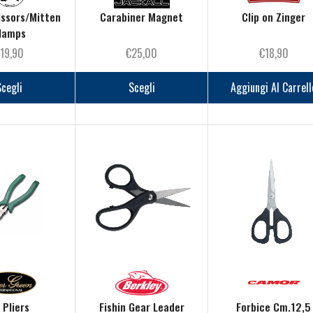
ssors/Mitten
Carabiner Magnet
Clip on Zinger
lamps
€
19,90
€
25,00
€
18,90
Questo
Questo
prodotto
prodotto
Scegli
Scegli
Aggiungi Al Carrell
ha
ha
più
più
varianti.
varianti.
Le
Le
opzioni
opzioni
possono
possono
essere
essere
scelte
scelte
nella
nella
pagina
pagina
del
del
prodotto
prodotto
 Pliers
Fishin Gear Leader
Forbice Cm.12,5