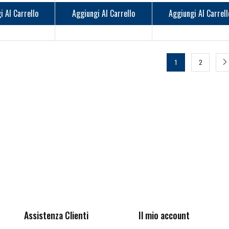
i Al Carrello
Aggiungi Al Carrello
Aggiungi Al Carrell
1
2
Ricevi le offerte più vantaggiose e molto
altro
Assistenza Clienti
Il mio account