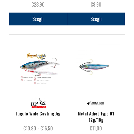
€
23,90
€
8,90
Questo
Questo
prodotto
prodot
Scegli
Scegli
ha
ha
più
più
varianti.
varianti
Le
Le
opzioni
opzioni
possono
posson
essere
essere
scelte
scelte
nella
nella
pagina
pagina
del
del
prodotto
prodot
Jugulo Wide Casting Jig
Metal Adict Type 01
12g/18g
Fascia
€
10,90
-
€
16,50
€
11,00