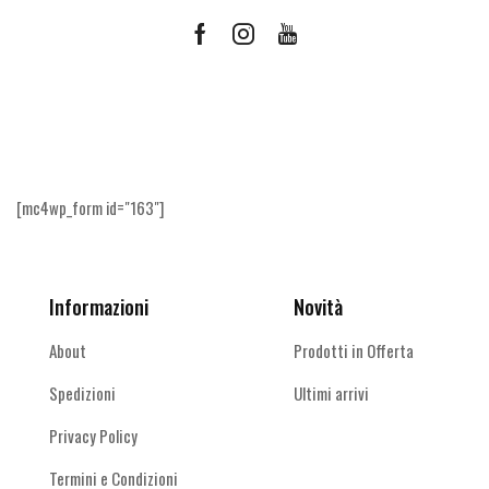
opzioni
possono
Facebook
Instagram
Youtube
essere
scelte
Ricevi le offerte più vantaggiose e molto
nella
altro
pagina
del
prodotto
[mc4wp_form id="163"]
Informazioni
Novità
About
Prodotti in Offerta
Spedizioni
Ultimi arrivi
Privacy Policy
Termini e Condizioni