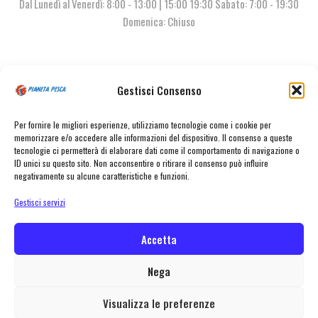
Dal Lunedì al Venerdì: 8:00 - 13:00 | 15:00 19:30 Sabato: 7:00 - 19:30
Domenica: Chiuso
Contattaci
Gestisci Consenso
Per fornire le migliori esperienze, utilizziamo tecnologie come i cookie per
memorizzare e/o accedere alle informazioni del dispositivo. Il consenso a queste
tecnologie ci permetterà di elaborare dati come il comportamento di navigazione o
ID unici su questo sito. Non acconsentire o ritirare il consenso può influire
negativamente su alcune caratteristiche e funzioni.
Gestisci servizi
© Pianeta Pesca Viale Marcello Finzi, 563 41122 Modena (MO) | P.I.
02141860367 | Tel. 059 341278 | info@pianetapesca.it
Accetta
Nega
created with ♥ by
MADL
Visualizza le preferenze