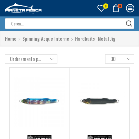
0
0
Search
input
Home
Spinning Acque Interne
Hardbaits
Metal Jig