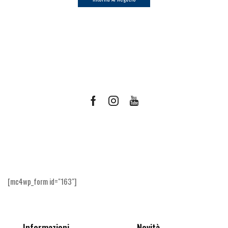
Facebook
Instagram
Youtube
Ricevi le offerte più vantaggiose e molto
altro
[mc4wp_form id="163"]
Informazioni
Novità