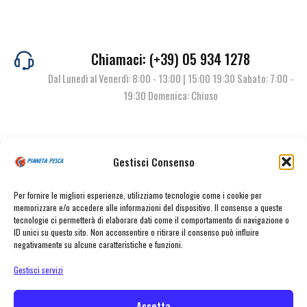
Chiamaci: (+39) 05 934 1278
Dal Lunedì al Venerdì: 8:00 - 13:00 | 15:00 19:30 Sabato: 7:00 -
19:30 Domenica: Chiuso
Contattaci
Gestisci Consenso
Per fornire le migliori esperienze, utilizziamo tecnologie come i cookie per
memorizzare e/o accedere alle informazioni del dispositivo. Il consenso a queste
tecnologie ci permetterà di elaborare dati come il comportamento di navigazione o
ID unici su questo sito. Non acconsentire o ritirare il consenso può influire
negativamente su alcune caratteristiche e funzioni.
Gestisci servizi
© Pianeta Pesca Viale Marcello Finzi, 563 41122 Modena (MO) | P.I.
02141860367 | Tel. 059 341278 | info@pianetapesca.it
Accetta