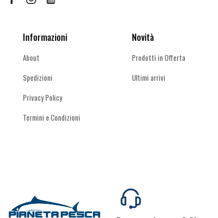
Facebook
Instagram
Youtube
Ombrelloni
(1)
Panieri & Accessori
(98)
Informazioni
Novità
Pinze, Forbici e Coltelli
(22)
Piombi scorrevoli
(4)
About
Prodotti in Offerta
Scatole
(24)
Spedizioni
Ultimi arrivi
Starting Kit
(1)
Privacy Policy
Senza Categoria
(14)
Termini e Condizioni
Spinning acque interne
(721)