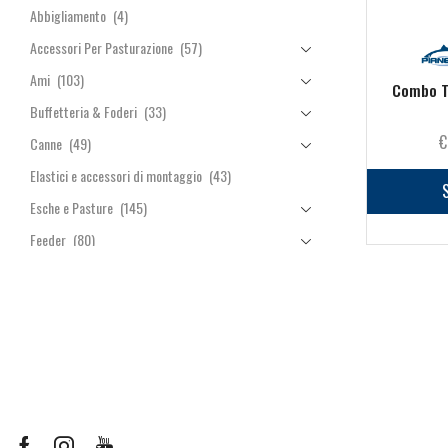
Abbigliamento
(4)
Accessori Per Pasturazione
(57)
Ami
(103)
Combo Tr
Buffetteria & Foderi
(33)
€
Canne
(49)
Elastici e accessori di montaggio
(43)
Esche e Pasture
(145)
Feeder
(80)
Fili
(36)
Galleggianti
(153)
Manici & Teste Guadino
(10)
Minuteria
(128)
Mulinelli
(54)
Nasse e Portanasse
(10)