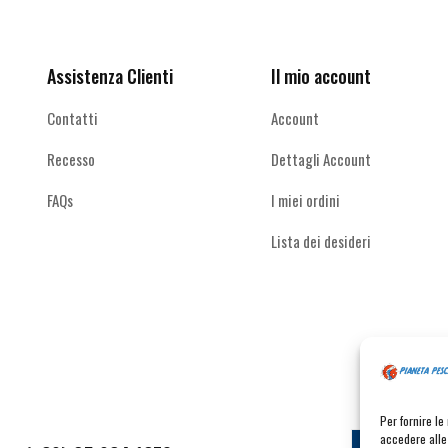
altro
del
prodotto
Assistenza Clienti
Il mio account
Contatti
Account
Recesso
Dettagli Account
FAQs
I miei ordini
Lista dei desideri
Per fornire l
accedere alle 
Contat