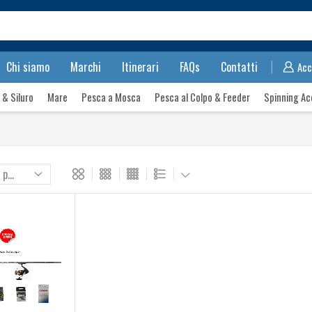
Search
input
Chi siamo
Marchi
Itinerari
FAQs
Contatti
Acc
 & Siluro
Mare
Pesca a Mosca
Pesca al Colpo & Feeder
Spinning Ac