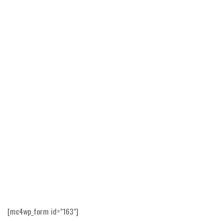
[mc4wp_form id="163"]