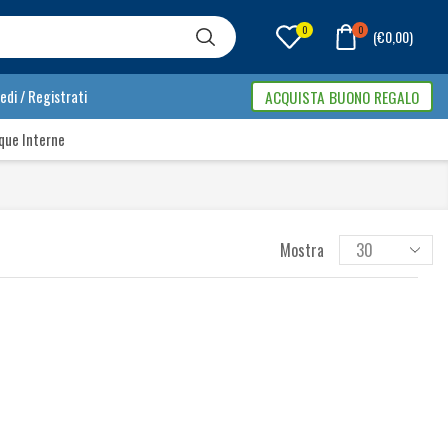
0
0
(
€
0,00
)
edi / Registrati
ACQUISTA BUONO REGALO
que Interne
Mostra