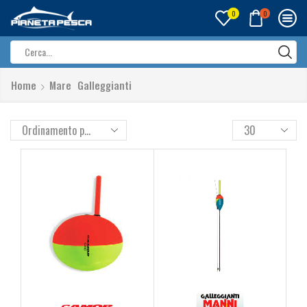
0
0
Search
input
Home
Mare
Galleggianti