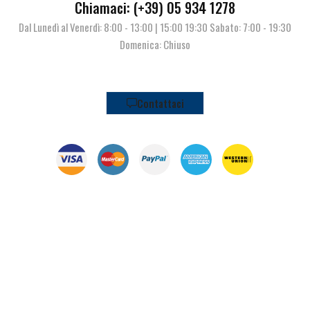
Chiamaci: (+39) 05 934 1278
Dal Lunedì al Venerdì: 8:00 - 13:00 | 15:00 19:30 Sabato: 7:00 - 19:30
Domenica: Chiuso
Contattaci
© Pianeta Pesca Viale Marcello Finzi, 563 41122 Modena (MO) | P.I.
02141860367 | Tel. 059 341278 | info@pianetapesca.it