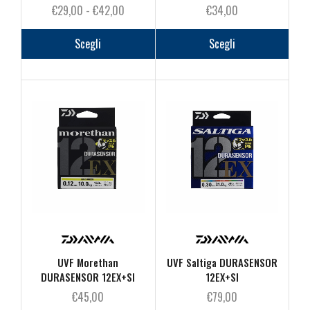
Fascia
€
29,00
-
€
42,00
€
34,00
di
Questo
Questo
prezzo:
prodotto
prodot
Scegli
Scegli
da
ha
ha
€29,00
più
più
a
varianti.
varianti
€42,00
Le
Le
opzioni
opzioni
possono
posson
essere
essere
scelte
scelte
nella
nella
pagina
pagina
del
del
prodotto
prodot
UVF Morethan
UVF Saltiga DURASENSOR
DURASENSOR 12EX+SI
12EX+SI
€
45,00
€
79,00