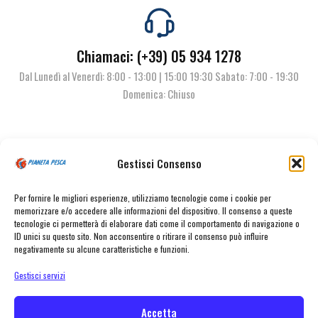
Chiamaci: (+39) 05 934 1278
Dal Lunedì al Venerdì: 8:00 - 13:00 | 15:00 19:30 Sabato: 7:00 - 19:30
Domenica: Chiuso
Contattaci
Gestisci Consenso
Per fornire le migliori esperienze, utilizziamo tecnologie come i cookie per
memorizzare e/o accedere alle informazioni del dispositivo. Il consenso a queste
tecnologie ci permetterà di elaborare dati come il comportamento di navigazione o
ID unici su questo sito. Non acconsentire o ritirare il consenso può influire
negativamente su alcune caratteristiche e funzioni.
Gestisci servizi
© Pianeta Pesca Viale Marcello Finzi, 563 41122 Modena (MO) | P.I.
02141860367 | Tel. 059 341278 | info@pianetapesca.it
Accetta