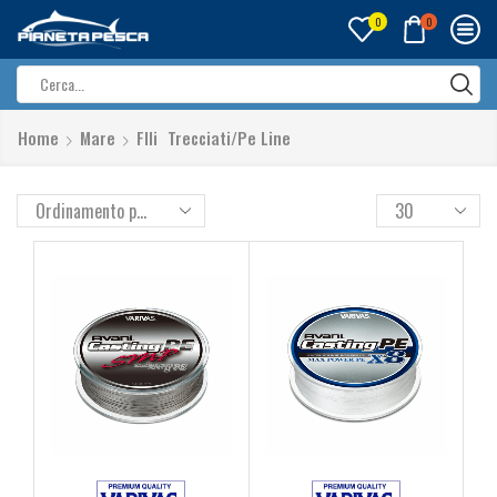
0
0
Search
input
Home
Mare
FIli
Trecciati/Pe Line