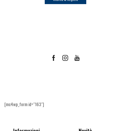
Facebook
Instagram
Youtube
Ricevi le offerte più vantaggiose e molto
altro
[mc4wp_form id="163"]
Informazioni
Novità