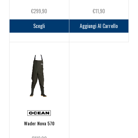
€
299,90
€
11,90
Questo
prodotto
Scegli
Aggiungi Al Carrello
ha
più
varianti.
Le
opzioni
possono
essere
scelte
nella
pagina
del
prodotto
Wader Nova 570