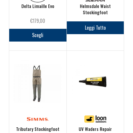
Delta Limaille Evo
Helmsdale Waist
Stockingfoot
€
179,00
Leggi Tutto
Questo
prodotto
Scegli
ha
più
varianti.
Le
opzioni
possono
essere
scelte
nella
pagina
del
prodotto
Tributary Stockingfoot
UV Waders Repair