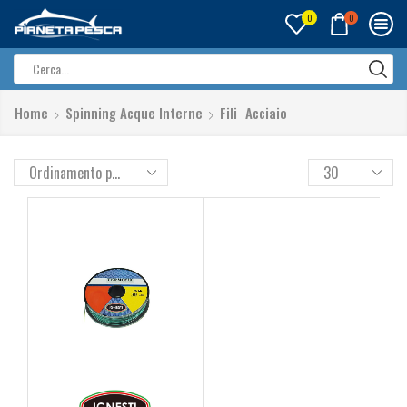
0
0
Search
input
Home
Spinning Acque Interne
Fili
Acciaio