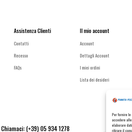
Ricevi le offerte più vantaggiose e molto
essere
essere
scelte
scelte
altro
nella
nella
pagina
pagina
del
del
Assistenza Clienti
Il mio account
prodotto
prodotto
Contatti
Account
Recesso
Dettagli Account
FAQs
I miei ordini
Lista dei desideri
Per fornire l
accedere alle 
elaborare dat
Chiamaci: (+39) 05 934 1278
ritirare il co