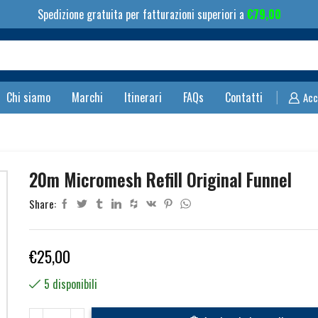
Spedizione gratuita per fatturazioni superiori a
€
79,00
Search
input
Chi siamo
Marchi
Itinerari
FAQs
Contatti
Acc
20m Micromesh Refill Original Funnel
Share:
€
25,00
5 disponibili
20m