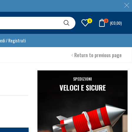
0
0
(
€
0,00
)
edi / Registrati
Return to previous page
SPEDIZIONI
VELOCI E SICURE