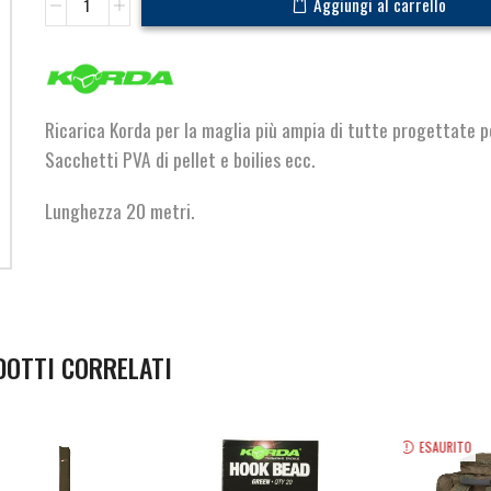
Aggiungi al carrello
Micromesh
Refill
Original
Funnel
quantità
Ricarica Korda per la maglia più ampia di tutte progettate p
Sacchetti PVA di pellet e boilies ecc.
Lunghezza 20 metri.
DOTTI CORRELATI
ESAURITO