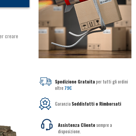
er creare
Spedizione Gratuita
per tutti gli ordini
oltre
79€
Garanzia
Soddisfatti o Rimborsati
Assistenza Cliente
sempre a
disposizione.