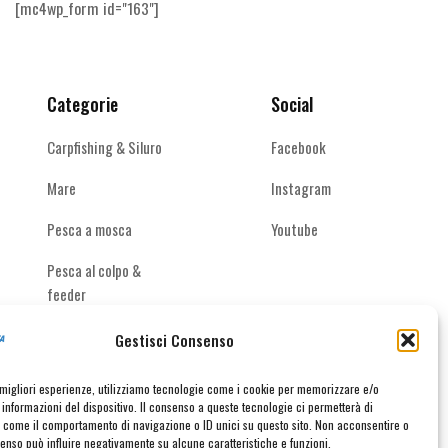
[mc4wp_form id="163"]
Categorie
Social
Carpfishing & Siluro
Facebook
Mare
Instagram
Pesca a mosca
Youtube
Pesca al colpo &
feeder
Spinning acque
Gestisci Consenso
interne
e migliori esperienze, utilizziamo tecnologie come i cookie per memorizzare e/o
informazioni del dispositivo. Il consenso a queste tecnologie ci permetterà di
i come il comportamento di navigazione o ID unici su questo sito. Non acconsentire o
nsenso può influire negativamente su alcune caratteristiche e funzioni.