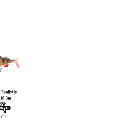
 Realistic
4D Line Thru Pulse Tail
Miuras Mouse Min
 18 Cm
Trout 20 Cm
3,00
€
14,90
€
36,90