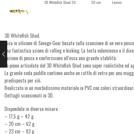
3D Whitefish Shad 20
20 cm
Lemon
3D Whitefish Shad.
Esca in silicone di Savage Gear basata sulla scansione di un vero pesc
una fantastica azione di rolling e kicking. La testa voluminosa e il d
l’azione di pesca e conferiscono all’esca una grande stabilità.
Le pinne articolate del 3D Whitefish Shad sono super realistiche ed a
La grande coda paddle contiene anche un rattle di vetro per una magg
predisposta per ciò.
Realizzato in un morbidissimo materiale in PVC con colori straordinari
Dettagli scansionati in 3D.
Disponibile in diverse misure :
– 17,5 g – 42 g
– 20 cm – 62 g
– 23 cm – 93 g