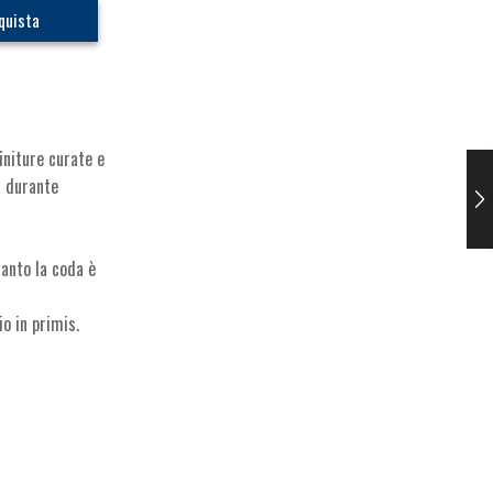
quista
initure curate e
a durante
anto la coda è
o in primis.