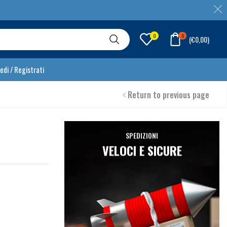
0
0
(
€
0,00
)
edi / Registrati
Return to previous page
SPEDIZIONI
VELOCI E SICURE