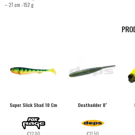
– 27 cm -152 g
PRO
Super Slick Shad 18 Cm
Deathadder 8″
€
12,00
€
11,50