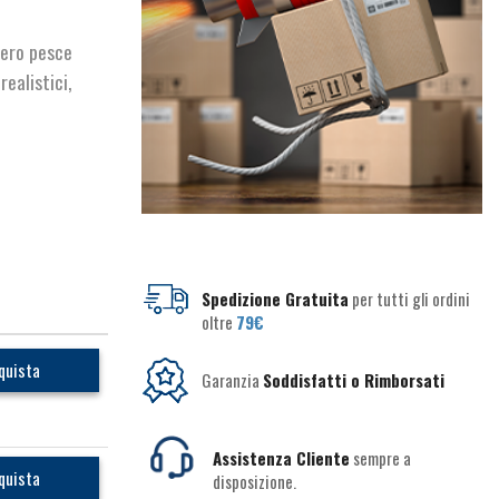
vero pesce
ealistici,
Spedizione Gratuita
per tutti gli ordini
oltre
79€
quista
Garanzia
Soddisfatti o Rimborsati
Assistenza Cliente
sempre a
quista
disposizione.