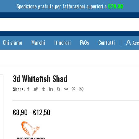
Spedizione gratuita per fatturazioni superiori a
€
79,00
Search
input
Chi siamo
Marchi
Itinerari
FAQs
Contatti
Acc
3d Whitefish Shad
Share:
Fascia
€
8,90
-
€
12,50
di
prezzo: