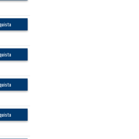
quista
quista
quista
quista