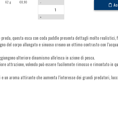
62 g
€
8,90
-
Ac
+
e preda, questa esca con coda paddle presenta dettagli molto realistici, f
isegno del corpo allungato e sinuoso creano un ottimo contrasto con l’acqu
ggiungono ulteriore dinamismo alle’esca in azione di pesca.
iore attrazione, volendo può essere facilemnte rimosso e rimontato in qu
 e un aroma attirante che aumenta l’interesse dei grandi predatori, lucci