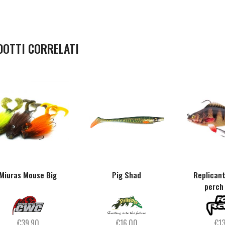
DOTTI CORRELATI
Miuras Mouse Big
Pig Shad
Replicant
perch
€
39,90
€
16,00
€
1