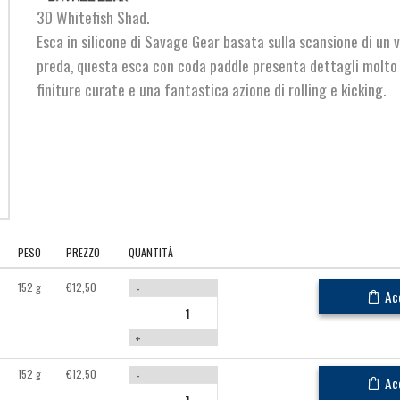
da
3D Whitefish Shad.
€8,90
Esca in silicone di Savage Gear basata sulla scansione di un 
preda, questa esca con coda paddle presenta dettagli molto r
a
finiture curate e una fantastica azione di rolling e kicking.
€12,50
PESO
PREZZO
QUANTITÀ
152 g
€
12,50
-
Ac
+
152 g
€
12,50
-
Ac