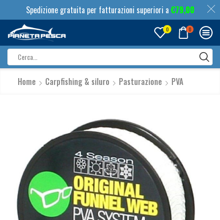
Spedizione gratuita per fatturazioni superiori a
€
79,00
0
0
Search
input
Home
Carpfishing & siluro
Pasturazione
PVA