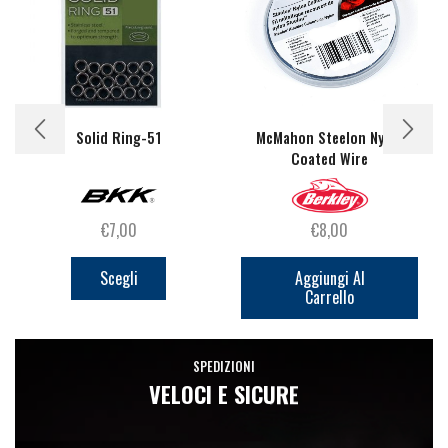
Solid Ring-51
McMahon Steelon Nylon
Coated Wire
€
7,00
€
8,00
Questo
prodotto
Scegli
Aggiungi Al
Carrello
ha
più
varianti.
SPEDIZIONI
Le
VELOCI E SICURE
opzioni
possono
essere