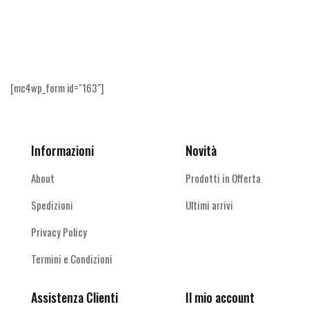
Ricevi le offerte più vantaggiose e molto
altro
[mc4wp_form id="163"]
Informazioni
Novità
About
Prodotti in Offerta
Spedizioni
Ultimi arrivi
Privacy Policy
Termini e Condizioni
Assistenza Clienti
Il mio account