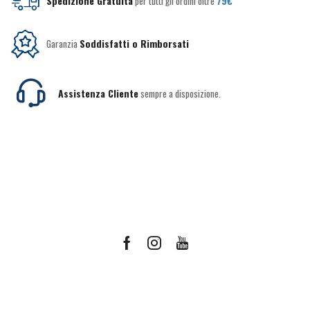
Spedizione Gratuita
per tutti gli ordini oltre
79€
Garanzia
Soddisfatti o Rimborsati
Assistenza Cliente
sempre a disposizione.
Facebook
Instagram
Youtube
Ricevi le offerte più vantaggiose e molto
altro