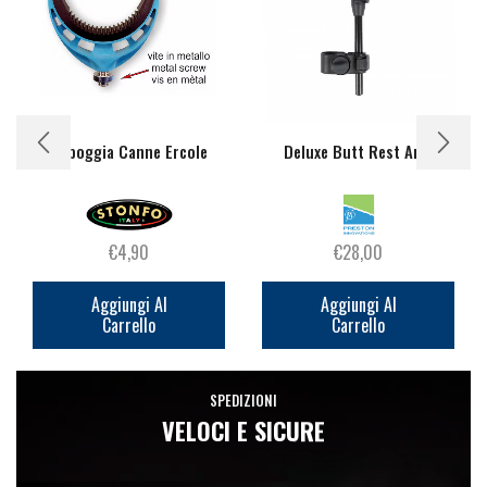
Appoggia Canne Ercole
Deluxe Butt Rest Arm
€
4,90
€
28,00
Aggiungi Al
Aggiungi Al
Carrello
Carrello
SPEDIZIONI
VELOCI E SICURE