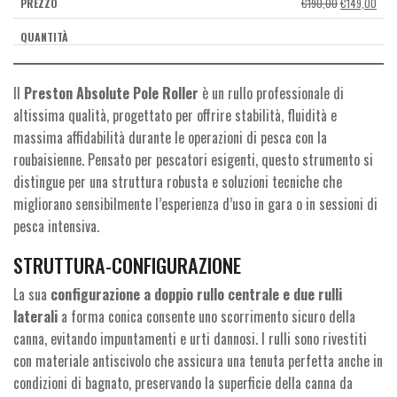
Il
Il
€
190,00
€
149,00
prezzo
prez
originale
attua
era:
è:
€190,00.
€149
Il
Preston Absolute Pole Roller
è un rullo professionale di
altissima qualità, progettato per offrire stabilità, fluidità e
massima affidabilità durante le operazioni di pesca con la
roubaisienne. Pensato per pescatori esigenti, questo strumento si
distingue per una struttura robusta e soluzioni tecniche che
migliorano sensibilmente l’esperienza d’uso in gara o in sessioni di
pesca intensiva.
STRUTTURA-CONFIGURAZIONE
La sua
configurazione a doppio rullo centrale e due rulli
laterali
a forma conica consente uno scorrimento sicuro della
canna, evitando impuntamenti e urti dannosi. I rulli sono rivestiti
con materiale antiscivolo che assicura una tenuta perfetta anche in
condizioni di bagnato, preservando la superficie della canna da