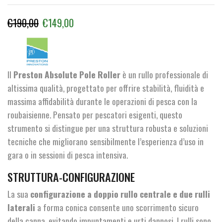
Il
Il
€
190,00
€
149,00
prezzo
prezzo
originale
attuale
era:
è:
Il
Preston Absolute Pole Roller
è un rullo professionale di
€190,00.
€149,00.
altissima qualità, progettato per offrire stabilità, fluidità e
massima affidabilità durante le operazioni di pesca con la
roubaisienne. Pensato per pescatori esigenti, questo
strumento si distingue per una struttura robusta e soluzioni
tecniche che migliorano sensibilmente l’esperienza d’uso in
gara o in sessioni di pesca intensiva.
STRUTTURA-CONFIGURAZIONE
La sua
configurazione a doppio rullo centrale e due rulli
laterali
a forma conica consente uno scorrimento sicuro
della canna, evitando impuntamenti e urti dannosi. I rulli sono