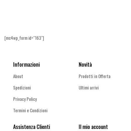
Ricevi le offerte più vantaggiose e molto
altro
[mc4wp_form id="163"]
Informazioni
Novità
About
Prodotti in Offerta
Spedizioni
Ultimi arrivi
Privacy Policy
Termini e Condizioni
Assistenza Clienti
Il mio account