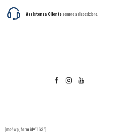
Assistenza Cliente
sempre a disposizione.
Facebook
Instagram
Youtube
Ricevi le offerte più vantaggiose e molto
altro
[mc4wp_form id="163"]