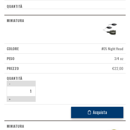
#05 Night Head
3/4 oz
€
22,00
-
+
Acquista