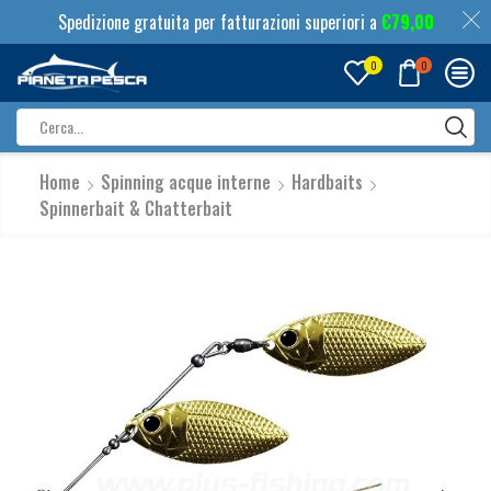
Spedizione gratuita per fatturazioni superiori a
€
79,00
0
0
Search
input
Home
Spinning acque interne
Hardbaits
Spinnerbait & Chatterbait