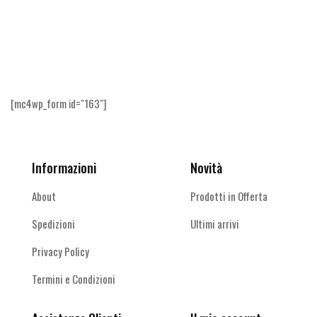
Facebook
Instagram
Youtube
Ricevi le offerte più vantaggiose e molto
altro
[mc4wp_form id="163"]
Informazioni
Novità
About
Prodotti in Offerta
Spedizioni
Ultimi arrivi
Privacy Policy
Termini e Condizioni