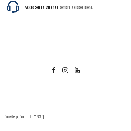
Assistenza Cliente
sempre a disposizione.
Facebook
Instagram
Youtube
Ricevi le offerte più vantaggiose e molto
altro
[mc4wp_form id="163"]