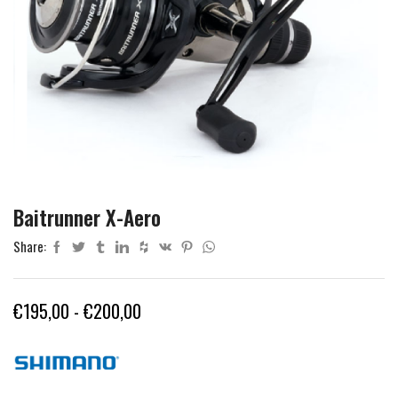
Baitrunner X-Aero
Share:
Fascia
€
195,00
-
€
200,00
di
prezzo:
da