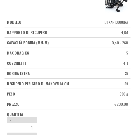
BTXAR10000RA
4,6:1
0,40 - 260
5
4+1
Sì
99
590 g
€
200,00
-