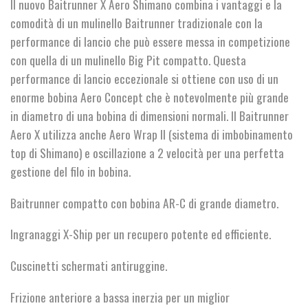
Il nuovo Baitrunner X Aero Shimano combina i vantaggi e la
€195,00
comodità di un mulinello Baitrunner tradizionale con la
a
performance di lancio che può essere messa in competizione
con quella di un mulinello Big Pit compatto. Questa
€200,00
performance di lancio eccezionale si ottiene con uso di un
enorme bobina Aero Concept che è notevolmente più grande
in diametro di una bobina di dimensioni normali. Il Baitrunner
Aero X utilizza anche Aero Wrap II (sistema di imbobinamento
top di Shimano) e oscillazione a 2 velocità per una perfetta
gestione del filo in bobina.
Baitrunner compatto con bobina AR-C di grande diametro.
Ingranaggi X-Ship per un recupero potente ed efficiente.
Cuscinetti schermati antiruggine.
Frizione anteriore a bassa inerzia per un miglior