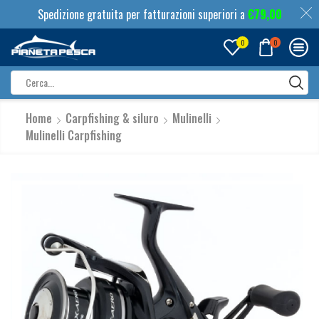
Spedizione gratuita per fatturazioni superiori a
€
79,00
0
0
Search
input
Home
Carpfishing & siluro
Mulinelli
Mulinelli Carpfishing