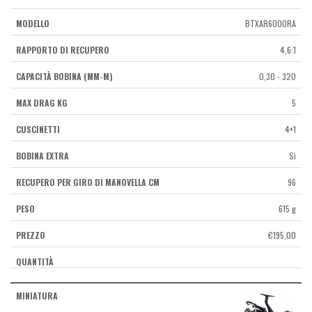
BTXAR6000RA
4,6:1
0,30 - 320
5
4+1
Sì
96
615 g
€
195,00