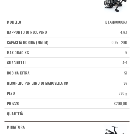
BTXAR8000RA
4,6:1
0,35 - 290
5
4+1
Sì
96
580 g
€
200,00