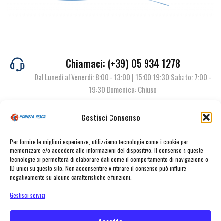
Chiamaci: (+39) 05 934 1278
Dal Lunedì al Venerdì: 8:00 - 13:00 | 15:00 19:30 Sabato: 7:00 -
19:30 Domenica: Chiuso
Gestisci Consenso
Contattaci
Per fornire le migliori esperienze, utilizziamo tecnologie come i cookie per
memorizzare e/o accedere alle informazioni del dispositivo. Il consenso a queste
tecnologie ci permetterà di elaborare dati come il comportamento di navigazione o
ID unici su questo sito. Non acconsentire o ritirare il consenso può influire
negativamente su alcune caratteristiche e funzioni.
Gestisci servizi
Accetta