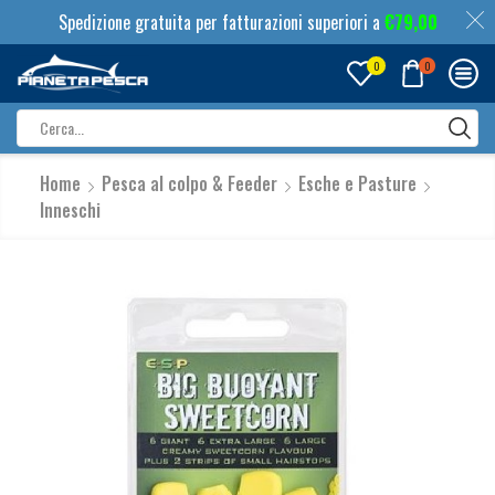
Spedizione gratuita per fatturazioni superiori a
€
79,00
0
0
Search
input
Home
Pesca al colpo & Feeder
Esche e Pasture
Inneschi