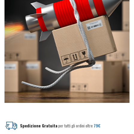
del
del
prodotto
prodotto
Spedizione Gratuita
per tutti gli ordini oltre
79€