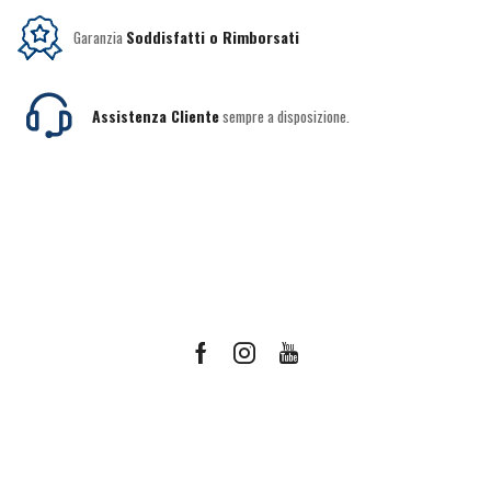
Garanzia
Soddisfatti o Rimborsati
Assistenza Cliente
sempre a disposizione.
Facebook
Instagram
Youtube
Ricevi le offerte più vantaggiose e molto
altro