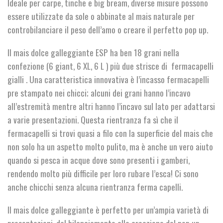
Ideale per carpe, tinche e big bream, diverse misure possono
essere utilizzate da sole o abbinate al mais naturale per
controbilanciare il peso dell’amo o creare il perfetto pop up.
Il mais dolce galleggiante ESP ha ben 18 grani nella
confezione (6 giant, 6 XL, 6 L ) più due strisce di fermacapelli
gialli . Una caratteristica innovativa è l’incasso fermacapelli
pre stampato nei chicci; alcuni dei grani hanno l’incavo
all’estremità mentre altri hanno l’incavo sul lato per adattarsi
a varie presentazioni. Questa rientranza fa sì che il
fermacapelli si trovi quasi a filo con la superficie del mais che
non solo ha un aspetto molto pulito, ma è anche un vero aiuto
quando si pesca in acque dove sono presenti i gamberi,
rendendo molto più difficile per loro rubare l’esca! Ci sono
anche chicchi senza alcuna rientranza ferma capelli.
Il mais dolce galleggiante è perfetto per un’ampia varietà di
presentazioni, dal bilanciamento alla creazione del pop up