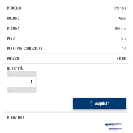
Offshore
Khaki
105 mm
16 g
1+1
€
11,00
-
+
Acquista