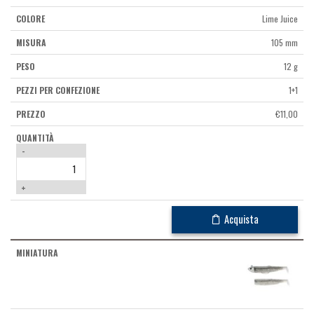
Lime Juice
105 mm
12 g
1+1
€
11,00
-
+
Acquista