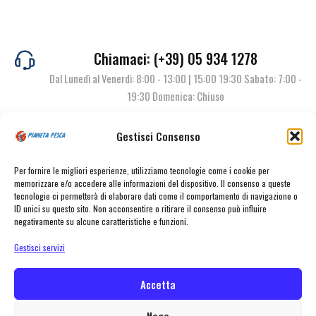
Chiamaci: (+39) 05 934 1278
Dal Lunedì al Venerdì: 8:00 - 13:00 | 15:00 19:30 Sabato: 7:00 -
19:30 Domenica: Chiuso
Gestisci Consenso
Contattaci
Per fornire le migliori esperienze, utilizziamo tecnologie come i cookie per
memorizzare e/o accedere alle informazioni del dispositivo. Il consenso a queste
tecnologie ci permetterà di elaborare dati come il comportamento di navigazione o
ID unici su questo sito. Non acconsentire o ritirare il consenso può influire
negativamente su alcune caratteristiche e funzioni.
Gestisci servizi
Accetta
© Pianeta Pesca Viale Marcello Finzi, 563 41122 Modena (MO) | P.I.
02141860367 | Tel. 059 341278 | info@pianetapesca.it
Nega