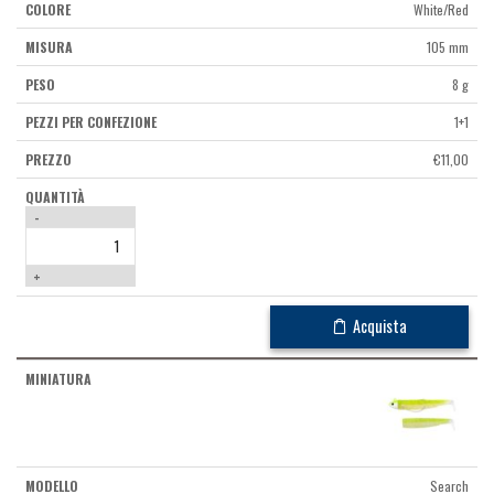
White/Red
105 mm
8 g
1+1
€
11,00
-
+
Acquista
Search