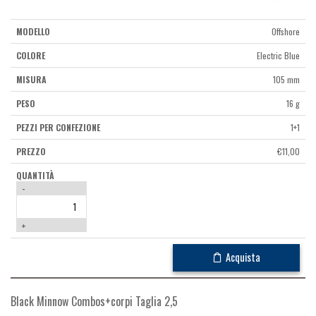
Offshore
Electric Blue
105 mm
16 g
1+1
€
11,00
-
+
Acquista
Black Minnow Combos+corpi Taglia 2,5