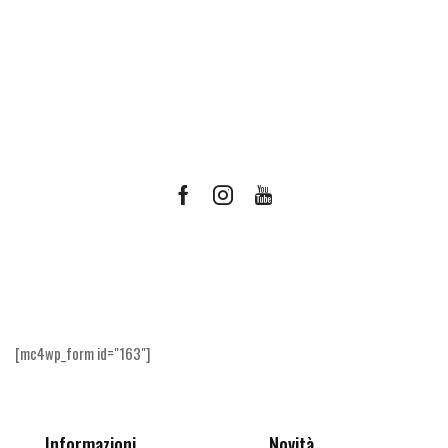
Facebook
Instagram
Youtube
Ricevi le offerte più vantaggiose e molto
altro
[mc4wp_form id="163"]
Informazioni
Novità