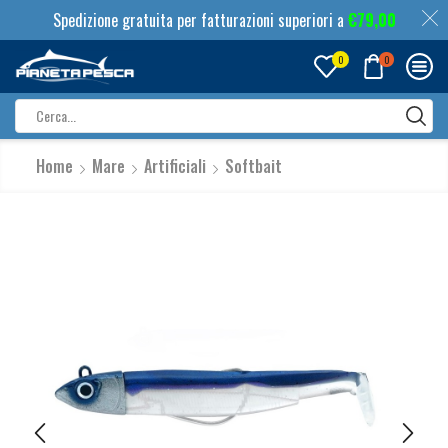
Spedizione gratuita per fatturazioni superiori a
€
79,00
0
0
Search
input
Home
Mare
Artificiali
Softbait