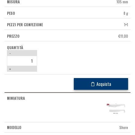
105 mm
8 g
1+1
€
11,00
-
+
Acquista
Shore