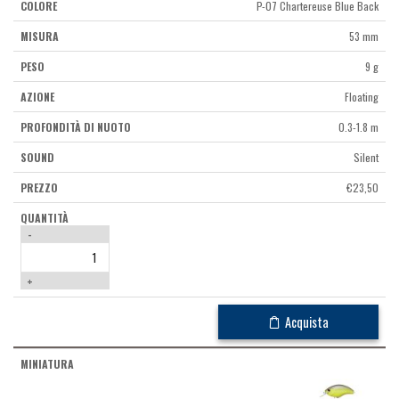
P-07 Chartereuse Blue Back
53 mm
9 g
Floating
0.3-1.8 m
Silent
€
23,50
-
+
Acquista