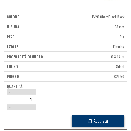
P-20 Chart Black Back
53 mm
9 g
Floating
0.3-1.8 m
Silent
€
23,50
-
+
Acquista