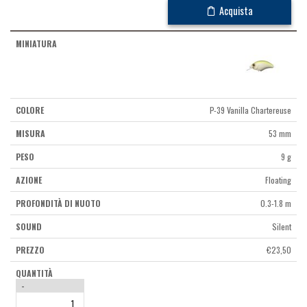
Acquista
P-39 Vanilla Chartereuse
53 mm
9 g
Floating
0.3-1.8 m
Silent
€
23,50
-