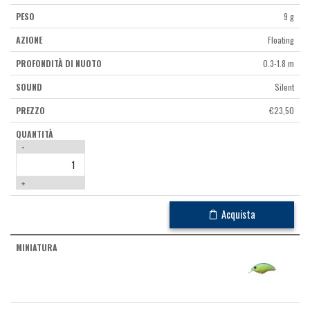
9 g
Floating
0.3-1.8 m
Silent
€
23,50
-
+
Acquista