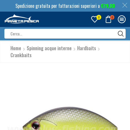
Spedizione gratuita per fatturazioni superiori a
€
79,00
0
0
Search
input
Home
Spinning acque interne
Hardbaits
Crankbaits