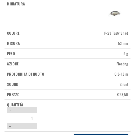
P-23 Tasty Shad
53 mm
9 g
Floating
0.3-1.8 m
Silent
€
23,50
-
+