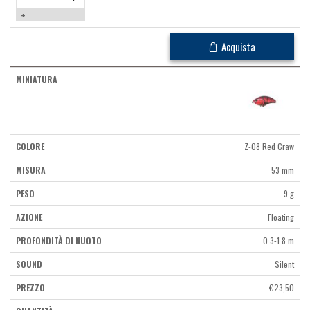
+
Acquista
Z-08 Red Craw
53 mm
9 g
Floating
0.3-1.8 m
Silent
€
23,50