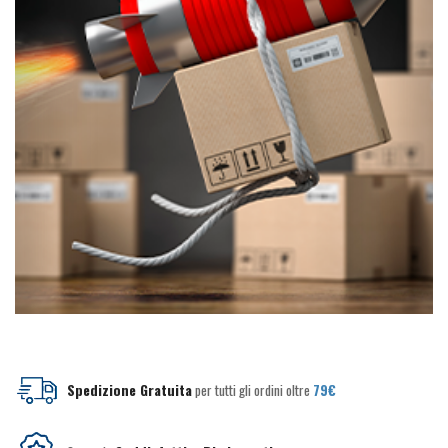
prodotto
prodotto
Spedizione Gratuita
per tutti gli ordini oltre
79€