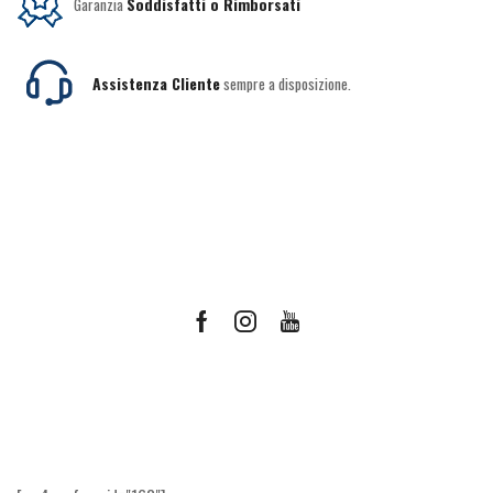
Garanzia
Soddisfatti o Rimborsati
Assistenza Cliente
sempre a disposizione.
Facebook
Instagram
Youtube
Ricevi le offerte più vantaggiose e molto
altro