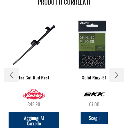
PRODOTTI CORRELATI
Tec Cat Rod Rest
Solid Ring-51
€
48,90
€
7,00
Questo
prodotto
Aggiungi Al
Scegli
Carrello
ha