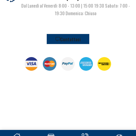
Dal Lunedì al Venerdì: 8:00 - 13:00 | 15:00 19:30 Sabato: 7:00 -
19:30 Domenica: Chiuso
Contattaci
© Pianeta Pesca Viale Marcello Finzi, 563 41122 Modena (MO) | P.I.
02141860367 | Tel. 059 341278 | info@pianetapesca.it
created with ♥ by
MADL