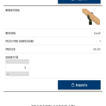
Small
1
€
6,00
-
+
Acquista