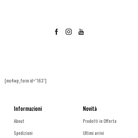
Facebook
Instagram
Youtube
Ricevi le offerte più vantaggiose e molto
altro
[mc4wp_form id="163"]
Informazioni
Novità
About
Prodotti in Offerta
Spedizioni
Ultimi arrivi