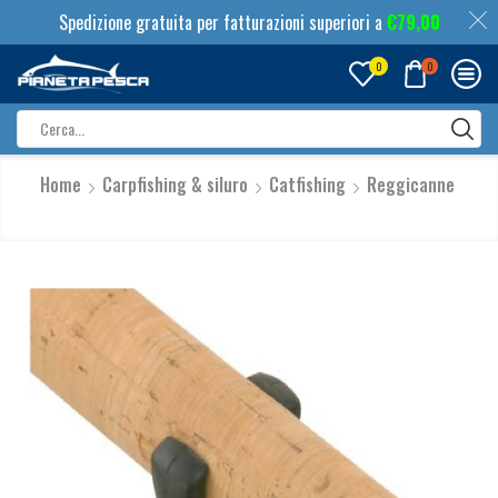
Spedizione gratuita per fatturazioni superiori a
€
79,00
0
0
Search
input
Home
Carpfishing & siluro
Catfishing
Reggicanne