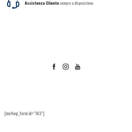
Assistenza Cliente
sempre a disposizione.
Facebook
Instagram
Youtube
Ricevi le offerte più vantaggiose e molto
altro
[mc4wp_form id="163"]