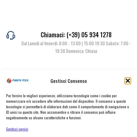
Chiamaci: (+39) 05 934 1278
Dal Lunedì al Venerdì: 8:00 - 13:00 | 15:00 19:30 Sabato: 7:00 -
19:30 Domenica: Chiuso
Contattaci
Gestisci Consenso
Per fornire le migliori esperienze, utilizziamo tecnologie come i cookie per
memorizzare e/o accedere alle informazioni del dispositivo. Il consenso a queste
tecnologie ci permetterà di elaborare dati come il comportamento di navigazione o
ID unici su questo sito. Non acconsentire o ritirare il consenso può influire
negativamente su alcune caratteristiche e funzioni.
Gestisci servizi
© Pianeta Pesca Viale Marcello Finzi, 563 41122 Modena (MO) | P.I.