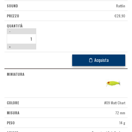
Rattlin
€
28,90
-
+
Acquista
#09 Matt Chart
72 mm
14 g