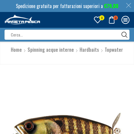
Spedizione gratuita per fatturazioni superiori a
€
79,00
0
0
Search
input
Home
Spinning acque interne
Hardbaits
Topwater