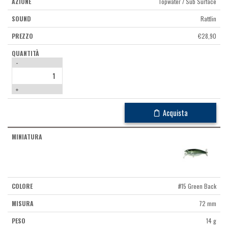
Topwater / Sub Surface
Rattlin
€
28,90
-
+
Acquista
#15 Green Back
72 mm
14 g