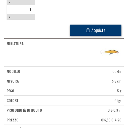
era:
è:
-
€16,50.
€14,
+
Acquista
CDE55
5,5 cm
5 g
Gdgs
0,6-0,9 m
Il
Il
€
16,50
€
14,20
prezzo
prez