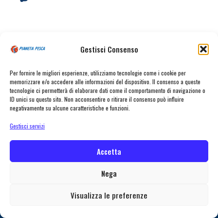
Gestisci Consenso
Per fornire le migliori esperienze, utilizziamo tecnologie come i cookie per
memorizzare e/o accedere alle informazioni del dispositivo. Il consenso a queste
tecnologie ci permetterà di elaborare dati come il comportamento di navigazione o
ID unici su questo sito. Non acconsentire o ritirare il consenso può influire
Facebook
Instagram
Youtube
negativamente su alcune caratteristiche e funzioni.
Ricevi le offerte più vantaggiose e molto
Gestisci servizi
altro
Accetta
Nega
[mc4wp_form id="163"]
Visualizza le preferenze
Home
Shop
Contattaci
Consegna