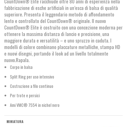
CountDown® Elite racchiude oltre 80 anni di esperienza nella
€16,50.
€14,20.
fabbricazione di esche artificiali in un’esca di balsa di qualità
superiore. Presenta il leggendario metodo di affondamento
lento e controllato del CountDown® originale. Il nuovo
CountDown® Elite è costruito con una concezione moderna per
ottenere la massima distanza di lancio e precisione, una
maggiore durata e versatilità – e uno spruzzo in caduta. I
modelli di colore combinano placcature metalliche, stampa HD
e nuovi disegni, portando il look ad un livello totalmente
nuovo.Rapala.
Corpo in balsa
Split Ring per uso intensivo
Costruzione a filo continuo
Per trote e persici
Ami VMC® 7554 in nichel nero