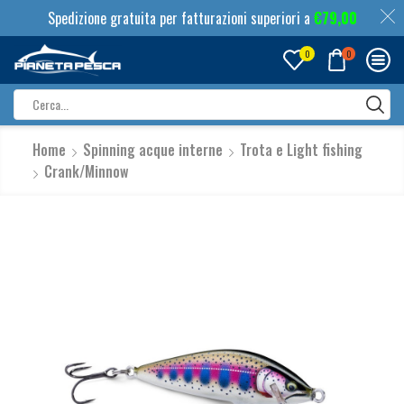
Spedizione gratuita per fatturazioni superiori a
€
79,00
0
0
Search
input
Home
Spinning acque interne
Trota e Light fishing
Crank/Minnow