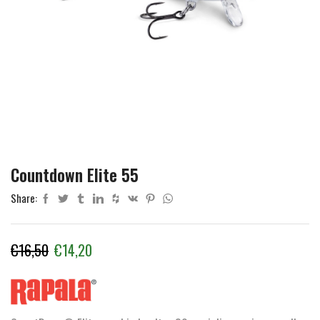
Countdown Elite 55
Share:
Il
Il
€
16,50
€
14,20
prezzo
prezzo
originale
attuale
era:
è: