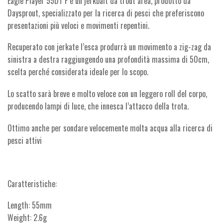
Eagle Player 55DT F è un jerkbait da trout area, prodotto da
Daysprout, specializzato per la ricerca di pesci che preferiscono
presentazioni più veloci e movimenti repentini.
Recuperato con jerkate l’esca produrrà un movimento a zig-zag da
sinistra a destra raggiungendo una profondità massima di 50cm,
scelta perché considerata ideale per lo scopo.
Lo scatto sarà breve e molto veloce con un leggero roll del corpo,
producendo lampi di luce, che innesca l’attacco della trota.
Ottimo anche per sondare velocemente molta acqua alla ricerca di
pesci attivi
Caratteristiche:
Length: 55mm
Weight: 2.6g