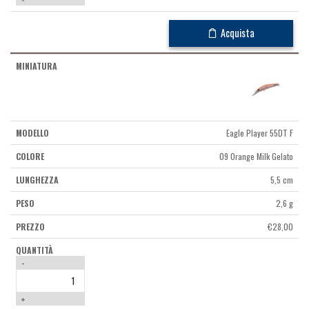
Acquista
Eagle Player 55DT F
09 Orange Milk Gelato
5,5 cm
2,6 g
€
28,00
-
+