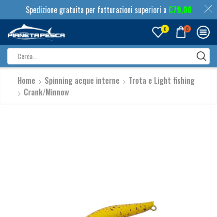
Spedizione gratuita per fatturazioni superiori a
€
79,00
0
0
Search
input
Home
Spinning acque interne
Trota e Light fishing
Crank/Minnow