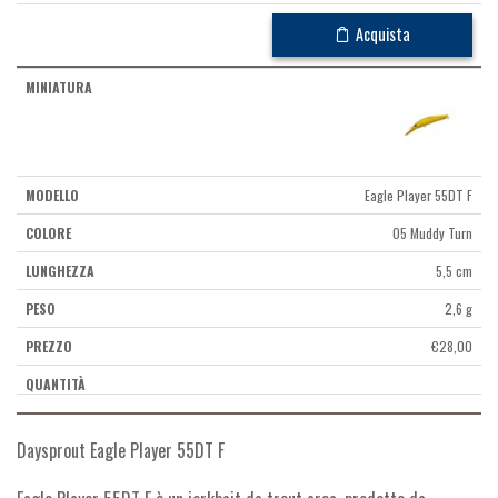
Acquista
Eagle Player 55DT F
05 Muddy Turn
5,5 cm
2,6 g
€
28,00
Daysprout Eagle Player 55DT F