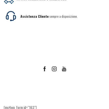
Assistenza Cliente
sempre a disposizione.
Facebook
Instagram
Youtube
Ricevi le offerte più vantaggiose e molto
altro
[mc4wp_form id="163"]