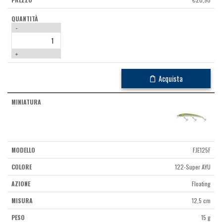
-
+
Acquista
FJE125F
122-Super AYU
Floating
12,5 cm
15 g