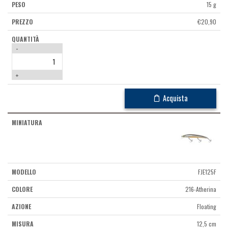
15 g
€
20,90
-
+
Acquista
FJE125F
216-Atherina
Floating
12,5 cm