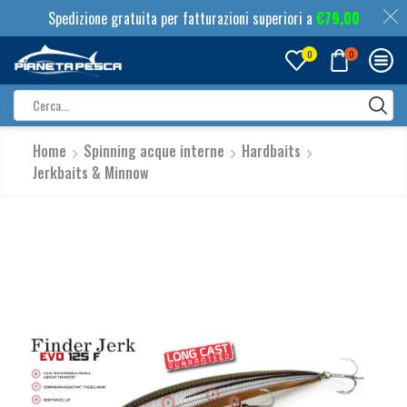
Spedizione gratuita per fatturazioni superiori a
€
79,00
0
0
Search
input
Home
Spinning acque interne
Hardbaits
Jerkbaits & Minnow