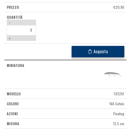
€
20,90
-
+
Acquista
FJE125F
168-Cefalo
Floating
12,5 cm