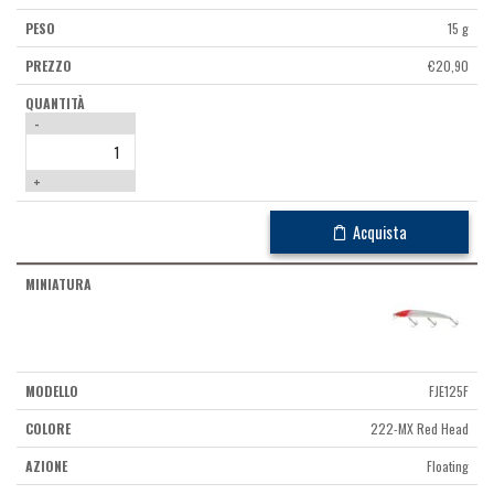
15 g
€
20,90
-
+
Acquista
FJE125F
222-MX Red Head
Floating