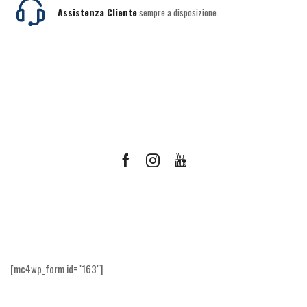
Assistenza Cliente
sempre a disposizione.
Facebook
Instagram
Youtube
Ricevi le offerte più vantaggiose e molto
altro
[mc4wp_form id="163"]