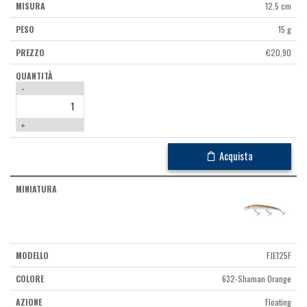
12,5 cm
15 g
€
20,90
-
+
Acquista
FJE125F
632-Shaman Orange
Floating