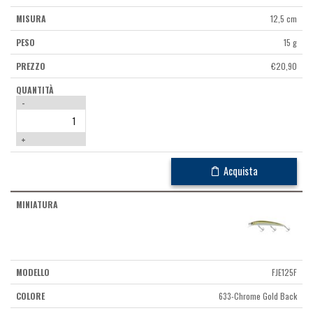
12,5 cm
15 g
€
20,90
-
+
Acquista
FJE125F
633-Chrome Gold Back