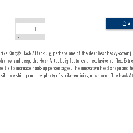
-
Ac
+
 Strike King® Hack Attack Jig, perhaps one of the deadliest heavy-cover j
hallow and deep, the Hack Attack Jig features an exclusive no-flex, Ext
ine tie to increase hook-up percentages. The innovative head shape and 
 silicone skirt produces plenty of strike-enticing movement. The Hack At