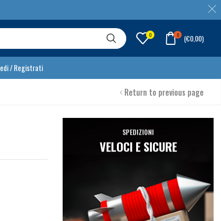
0
0
(
€
0,00
)
edi / Registrati
Return to previous page
SPEDIZIONI
VELOCI E SICURE