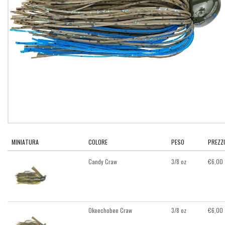
MINIATURA
COLORE
PESO
PREZZ
Candy Craw
3/8 oz
€
6,00
Okeechobee Craw
3/8 oz
€
6,00