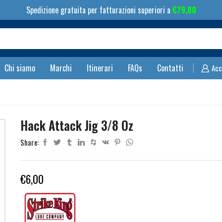
Spedizione gratuita per fatturazioni superiori a
€
79,00
Search
input
Chi siamo
Marchi
Itinerari
FAQs
Contatti
Acc
Hack Attack Jig 3/8 Oz
Share:
€
6,00