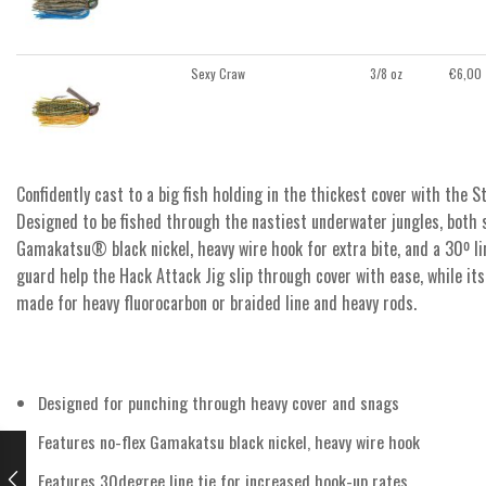
Sexy Craw
3/8 oz
€
6,00
Confidently cast to a big fish holding in the thickest cover with the
Designed to be fished through the nastiest underwater jungles, both s
Gamakatsu® black nickel, heavy wire hook for extra bite, and a 30º l
guard help the Hack Attack Jig slip through cover with ease, while its
made for heavy fluorocarbon or braided line and heavy rods.
Designed for punching through heavy cover and snags
Features no-flex Gamakatsu black nickel, heavy wire hook
Features 30degree line tie for increased hook-up rates