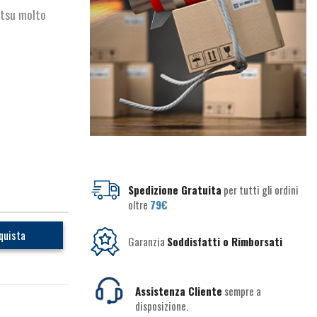
atsu molto
Spedizione Gratuita
per tutti gli ordini
oltre
79€
quista
Garanzia
Soddisfatti o Rimborsati
Assistenza Cliente
sempre a
disposizione.