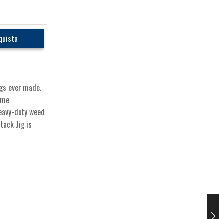
quista
igs ever made.
reme
heavy-duty weed
tack Jig is