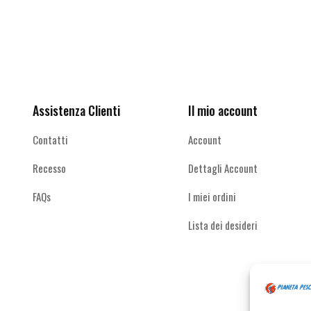
Le
Le
opzioni
opzioni
possono
possono
Ricevi le offerte più vantaggiose e molto
essere
essere
altro
scelte
scelte
nella
nella
pagina
pagina
Assistenza Clienti
Il mio account
del
del
prodotto
prodotto
Contatti
Account
Recesso
Dettagli Account
FAQs
I miei ordini
Lista dei desideri