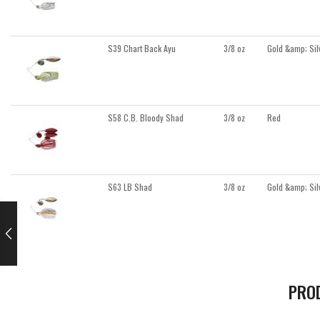
S39 Chart Back Ayu
3/8 oz
Gold &amp; Sil
S58 C.B. Bloody Shad
3/8 oz
Red
S63 LB Shad
3/8 oz
Gold &amp; Sil
PRO