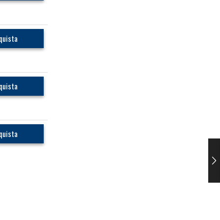
quista
quista
quista