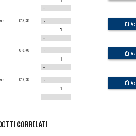
+
ver
€
18,80
-
Ac
+
€
18,80
-
Ac
+
ver
€
18,80
-
Ac
+
DOTTI CORRELATI