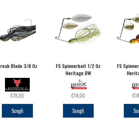
reak Blade 3/8 Oz
FS Spinnerbait 1/2 Oz
FS Spinner
Heritage DW
Herit
€
19,00
€
14,00
€
1
Questo
Questo
prodotto
prodotto
Scegli
Scegli
Sc
ha
ha
più
più
varianti.
varianti.