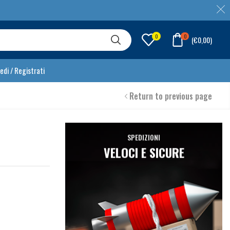
0
0
(
€
0,00
)
edi / Registrati
Return to previous page
SPEDIZIONI
VELOCI E SICURE