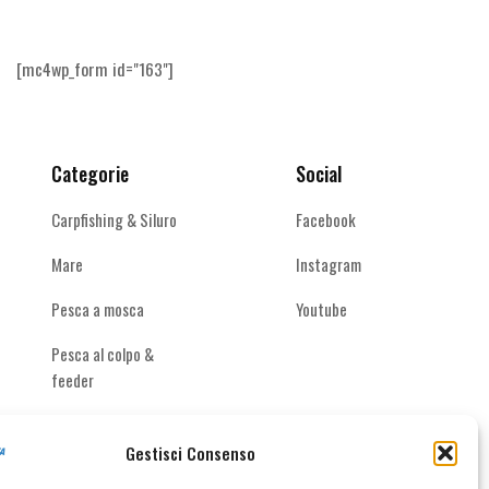
Le
Le
opzioni
opzioni
possono
possono
[mc4wp_form id="163"]
essere
essere
scelte
scelte
nella
nella
pagina
pagina
Categorie
Social
del
del
prodotto
prodotto
Carpfishing & Siluro
Facebook
Mare
Instagram
Pesca a mosca
Youtube
Pesca al colpo &
feeder
Spinning acque
interne
Gestisci Consenso