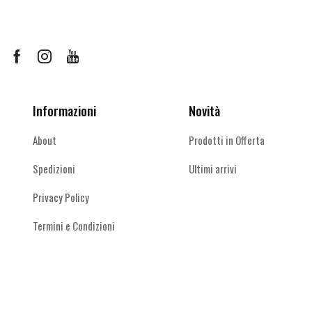
Le
Le
opzioni
opzioni
possono
possono
essere
essere
Facebook
Instagram
Youtube
scelte
scelte
nella
nella
pagina
pagina
Informazioni
Novità
del
del
prodotto
prodotto
About
Prodotti in Offerta
Spedizioni
Ultimi arrivi
Privacy Policy
Termini e Condizioni