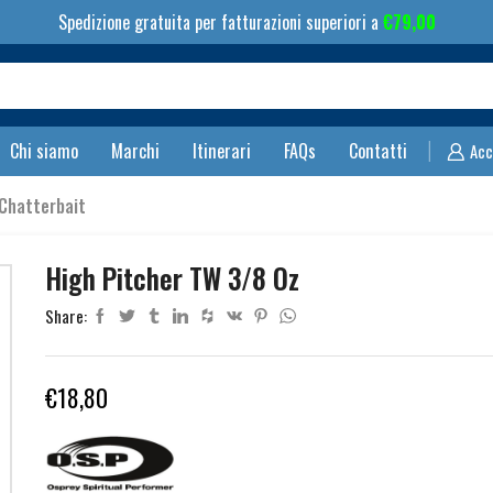
Spedizione gratuita per fatturazioni superiori a
€
79,00
Search
input
Chi siamo
Marchi
Itinerari
FAQs
Contatti
Acc
 Chatterbait
High Pitcher TW 3/8 Oz
Share:
€
18,80