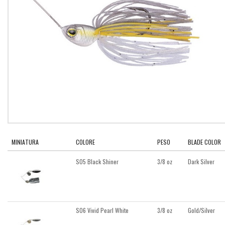
MINIATURA
COLORE
PESO
BLADE COLOR
S05 Black Shiner
3/8 oz
Dark Silver
S06 Vivid Pearl White
3/8 oz
Gold/Silver