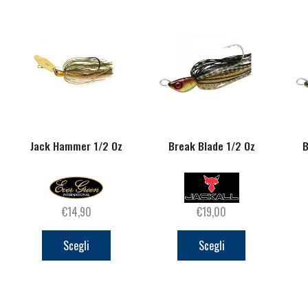
Jack Hammer 1/2 Oz
Break Blade 1/2 Oz
B
€
14,90
€
19,00
Questo
Questo
prodotto
prodotto
Scegli
Scegli
ha
ha
più
più
varianti.
varianti.