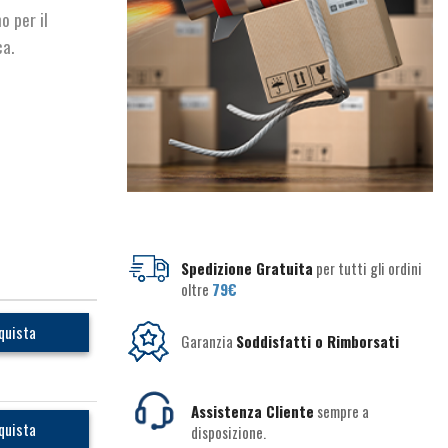
 per il
ca.
Spedizione Gratuita
per tutti gli ordini
oltre
79€
quista
Garanzia
Soddisfatti o Rimborsati
Assistenza Cliente
sempre a
quista
disposizione.