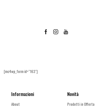
Facebook
Instagram
Youtube
Ricevi le offerte più vantaggiose e molto
altro
[mc4wp_form id="163"]
Informazioni
Novità
About
Prodotti in Offerta