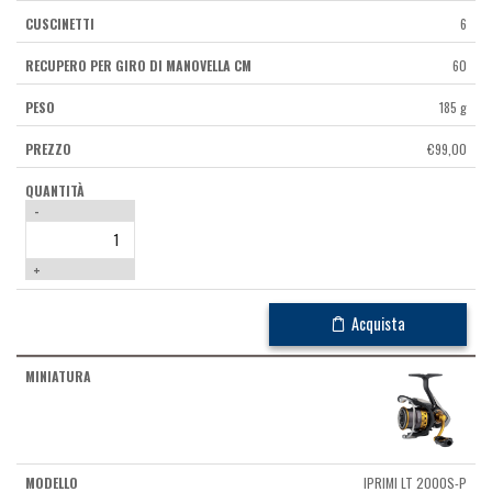
6
60
185 g
€
99,00
-
+
Acquista
IPRIMI LT 2000S-P