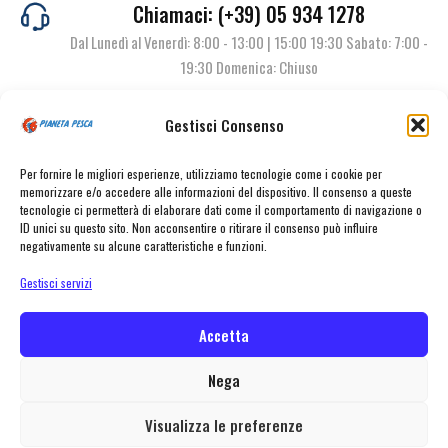
Chiamaci: (+39) 05 934 1278
Dal Lunedì al Venerdì: 8:00 - 13:00 | 15:00 19:30 Sabato: 7:00 -
19:30 Domenica: Chiuso
Gestisci Consenso
Contattaci
Per fornire le migliori esperienze, utilizziamo tecnologie come i cookie per
memorizzare e/o accedere alle informazioni del dispositivo. Il consenso a queste
tecnologie ci permetterà di elaborare dati come il comportamento di navigazione o
ID unici su questo sito. Non acconsentire o ritirare il consenso può influire
negativamente su alcune caratteristiche e funzioni.
Gestisci servizi
Accetta
© Pianeta Pesca Viale Marcello Finzi, 563 41122 Modena (MO) | P.I.
02141860367 | Tel. 059 341278 | info@pianetapesca.it
Nega
Visualizza le preferenze