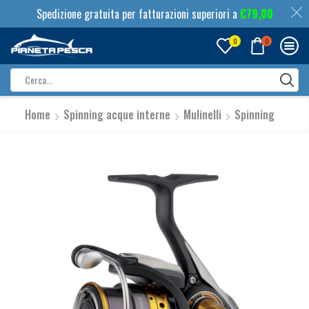
Spedizione gratuita per fatturazioni superiori a
€
79,00
0
0
Search
input
Home
Spinning acque interne
Mulinelli
Spinning