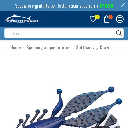
Spedizione gratuita per fatturazioni superiori a
€
79,00
0
0
Search
input
Home
Spinning acque interne
Softbaits
Craw