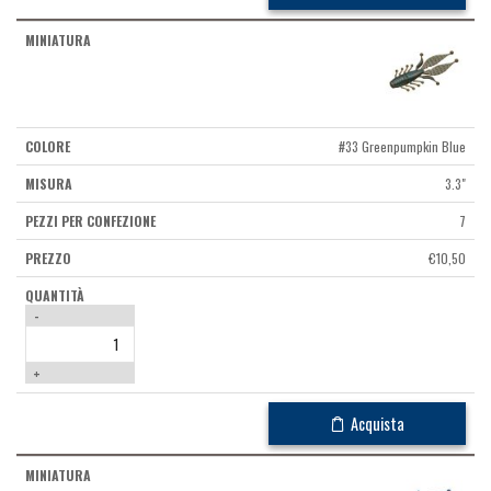
#33 Greenpumpkin Blue
3.3"
7
€
10,50
-
+
Acquista