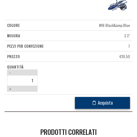
#96 Black&amp;Blue
3.3"
7
€
10,50
-
+
Acquista
PRODOTTI CORRELATI