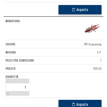
Acquista
#11 Scapanong
3.3"
7
€
10,50
-
+
Acquista