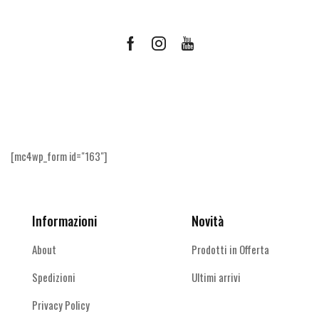
Facebook
Instagram
Youtube
Ricevi le offerte più vantaggiose e molto
altro
[mc4wp_form id="163"]
Informazioni
Novità
About
Prodotti in Offerta
Spedizioni
Ultimi arrivi
Privacy Policy