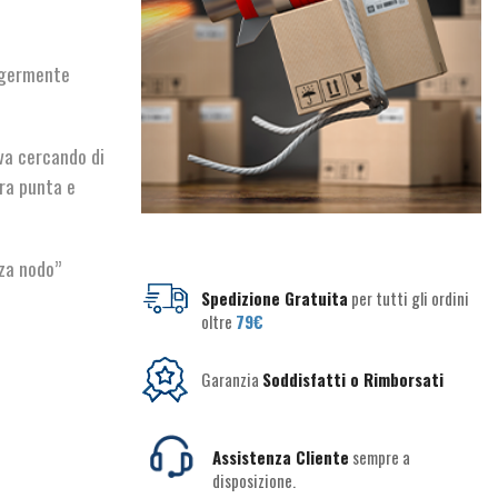
ggermente
va cercando di
ra punta e
za nodo”
Spedizione Gratuita
per tutti gli ordini
oltre
79€
Garanzia
Soddisfatti o Rimborsati
Assistenza Cliente
sempre a
disposizione.