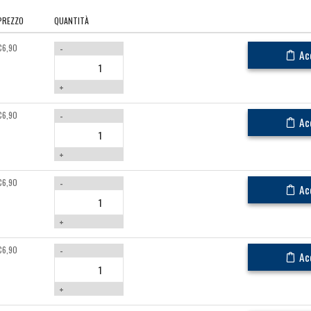
PREZZO
QUANTITÀ
€
6,90
-
Ac
+
€
6,90
-
Ac
+
€
6,90
-
Ac
+
€
6,90
-
Ac
+