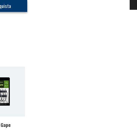
quista
 Gape
Mixa
Kurv Shank B