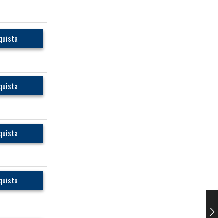
quista
quista
quista
quista