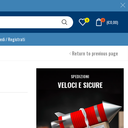
0
0
(
€
0,00
)
edi / Registrati
Return to previous page
SPEDIZIONI
VELOCI E SICURE