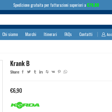
Spedizione gratuita per fatturazioni superiori a
€
79,00
Search
input
Chi siamo
Marchi
Itinerari
FAQs
Contatti
Acc
Krank B
Share:
€
6,90