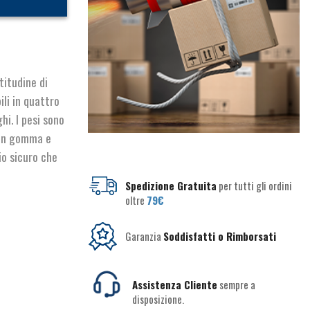
titudine di
ili in quattro
hi. I pesi sono
 in gomma e
io sicuro che
Spedizione Gratuita
per tutti gli ordini
oltre
79€
Garanzia
Soddisfatti o Rimborsati
Assistenza Cliente
sempre a
disposizione.