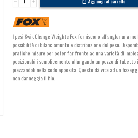
Aggiungi al carrello
Change
Pop-
Up
Weights
Swan
I pesi Kwik Change Weights Fox forniscono all’angler una mol
quantità
possibilità di bilanciamento e distribuzione del peso. Disponib
pratiche misure per poter far fronte ad una varietà di impieg
posizionabili semplicemente allungando un pezzo di tubetto
piazzandoli nella sede apposita. Questo dà vita ad un fissagg
non danneggia il filo.