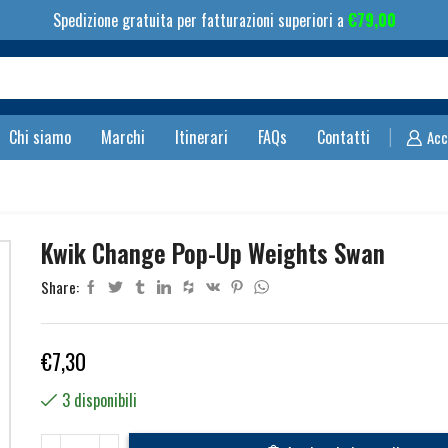
Spedizione gratuita per fatturazioni superiori a
€
79,00
Search
input
Chi siamo
Marchi
Itinerari
FAQs
Contatti
Acc
Kwik Change Pop-Up Weights Swan
Share:
€
7,30
3 disponibili
Kwik