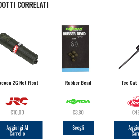
DOTTI CORRELATI
ocoon 2G Net Float
Rubber Bead
Tec Cat
€
10,00
€
3,80
€
4
Questo
prodotto
Aggiungi Al
Scegli
Aggiu
Carrello
Car
ha