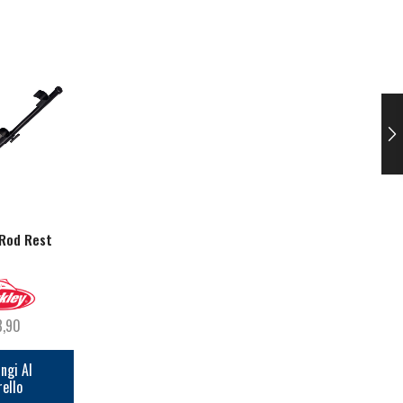
ESAURITO
 Rod Rest
Boilie Pins
Radar DR Set
8,90
€
3,30
€
129,90
ngi Al
Aggiungi Al
Leggi Tutto
rello
Carrello