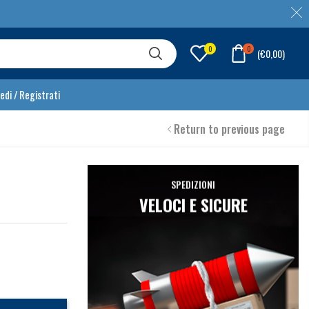
0
0
(
€
0,00
)
edi / Registrati
Return to previous page
SPEDIZIONI
VELOCI E SICURE