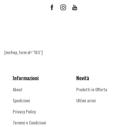
Facebook
Instagram
Youtube
Ricevi le offerte più vantaggiose e molto
altro
[mc4wp_form id="163"]
Informazioni
Novità
About
Prodotti in Offerta
Spedizioni
Ultimi arrivi
Privacy Policy
Termini e Condizioni