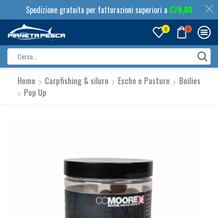
Spedizione gratuita per fatturazioni superiori a
€
79,00
0
0
Search
input
Home
Carpfishing & siluro
Esche e Pasture
Boilies
Pop Up