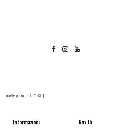
Facebook
Instagram
Youtube
Ricevi le offerte più vantaggiose e molto
altro
[mc4wp_form id="163"]
Informazioni
Novità