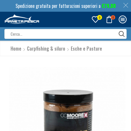
Spedizione gratuita per fatturazioni superiori a
€
79,00
0
0
Search
input
Home
Carpfishing & siluro
Esche e Pasture