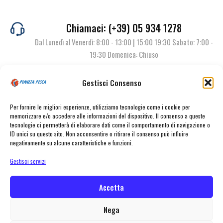
Chiamaci: (+39) 05 934 1278
Dal Lunedì al Venerdì: 8:00 - 13:00 | 15:00 19:30 Sabato: 7:00 -
19:30 Domenica: Chiuso
Gestisci Consenso
Contattaci
Per fornire le migliori esperienze, utilizziamo tecnologie come i cookie per
memorizzare e/o accedere alle informazioni del dispositivo. Il consenso a queste
tecnologie ci permetterà di elaborare dati come il comportamento di navigazione o
ID unici su questo sito. Non acconsentire o ritirare il consenso può influire
negativamente su alcune caratteristiche e funzioni.
Gestisci servizi
Accetta
© Pianeta Pesca Viale Marcello Finzi, 563 41122 Modena (MO) | P.I.
02141860367 | Tel. 059 341278 | info@pianetapesca.it
Nega