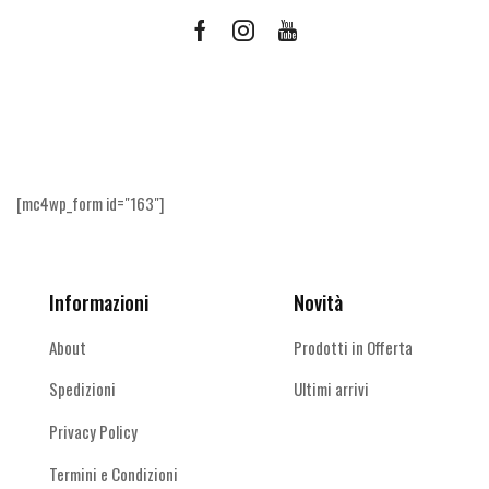
Facebook
Instagram
Youtube
Ricevi le offerte più vantaggiose e molto
altro
[mc4wp_form id="163"]
Informazioni
Novità
About
Prodotti in Offerta
Spedizioni
Ultimi arrivi
Privacy Policy
Termini e Condizioni