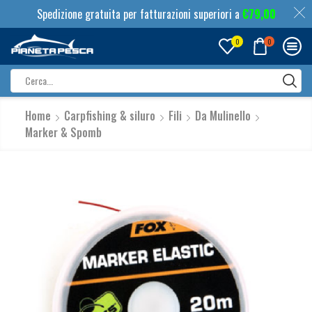
Spedizione gratuita per fatturazioni superiori a
€
79,00
0
0
Search
input
Home
Carpfishing & siluro
Fili
Da Mulinello
Marker & Spomb