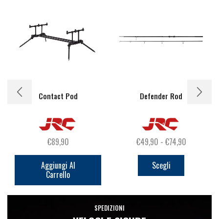
Contact Pod
Defender Rod
Fascia
€
89,90
€
49,90
-
€
74,90
Questo
di
prodotto
prezzo:
Aggiungi Al
Scegli
Carrello
ha
da
più
€49,90
varianti.
a
SPEDIZIONI
Le
€74,90