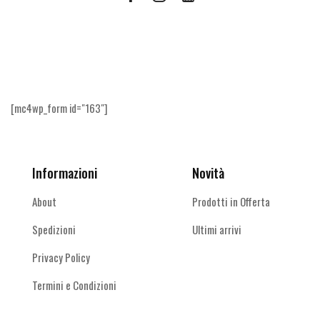
Facebook
Instagram
Youtube
Ricevi le offerte più vantaggiose e molto
altro
[mc4wp_form id="163"]
Informazioni
Novità
About
Prodotti in Offerta
Spedizioni
Ultimi arrivi
Privacy Policy
Termini e Condizioni