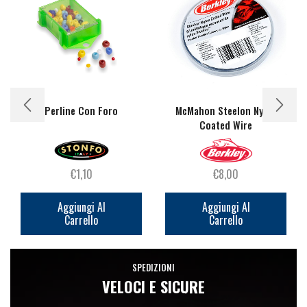
Perline Con Foro
McMahon Steelon Nylon
Coated Wire
€
1,10
€
8,00
Aggiungi Al
Aggiungi Al
Carrello
Carrello
SPEDIZIONI
VELOCI E SICURE