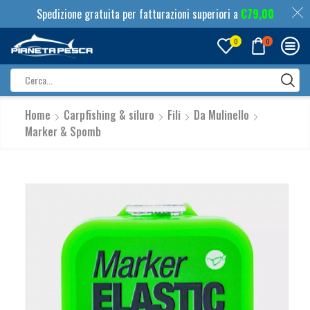
Spedizione gratuita per fatturazioni superiori a
€
79,00
0
0
Search
input
Home
Carpfishing & siluro
Fili
Da Mulinello
Marker & Spomb