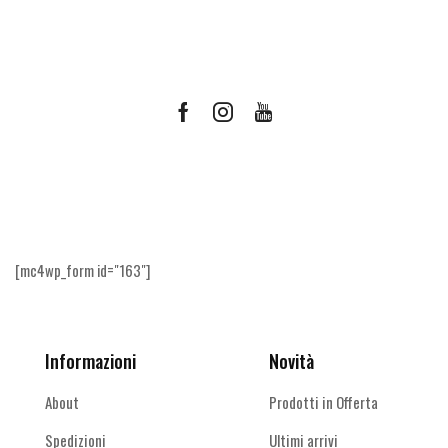
Facebook
Instagram
Youtube
Ricevi le offerte più vantaggiose e molto
altro
[mc4wp_form id="163"]
Informazioni
Novità
About
Prodotti in Offerta
Spedizioni
Ultimi arrivi