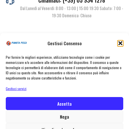
Dal Lunedì al Venerdì: 8:00 - 13:00 | 15:00 19:30 Sabato: 7:00 -
19:30 Domenica: Chiuso
Contattaci
Gestisci Consenso
Per fornire le migliori esperienze, utilizziamo tecnologie come i cookie per
memorizzare e/o accedere alle informazioni del dispositivo. Il consenso a queste
tecnologie ci permetterà di elaborare dati come il comportamento di navigazione o
ID unici su questo sito. Non acconsentire o ritirare il consenso può influire
negativamente su alcune caratteristiche e funzioni.
Gestisci servizi
© Pianeta Pesca Viale Marcello Finzi, 563 41122 Modena (MO) | P.I.
02141860367 | Tel. 059 341278 | info@pianetapesca.it
Accetta
Nega