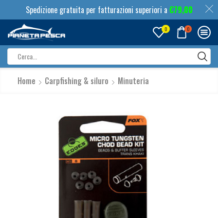
Spedizione gratuita per fatturazioni superiori a
€
79,00
0
0
Search
input
Home
Carpfishing & siluro
Minuteria