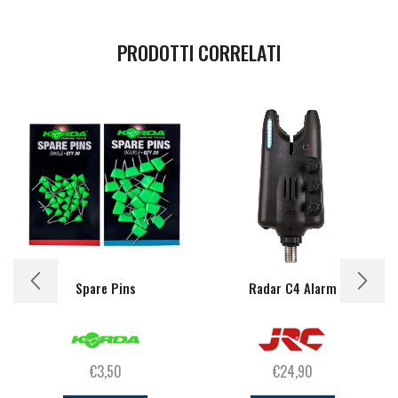
PRODOTTI CORRELATI
Spare Pins
Radar C4 Alarm
€
3,50
€
24,90
Questo
Questo