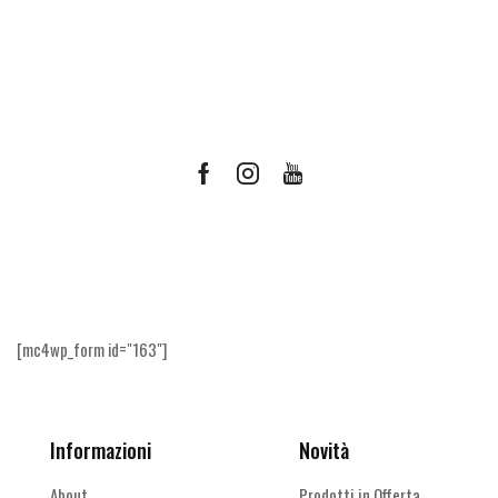
Facebook
Instagram
Youtube
Ricevi le offerte più vantaggiose e molto
altro
[mc4wp_form id="163"]
Informazioni
Novità
About
Prodotti in Offerta