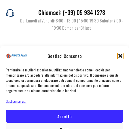
Chiamaci: (+39) 05 934 1278
Dal Lunedì al Venerdì: 8:00 - 13:00 | 15:00 19:30 Sabato: 7:00 -
19:30 Domenica: Chiuso
Contattaci
Gestisci Consenso
Per fornire le migliori esperienze, utilizziamo tecnologie come i cookie per
memorizzare e/o accedere alle informazioni del dispositivo. Il consenso a queste
tecnologie ci permetterà di elaborare dati come il comportamento di navigazione o
ID unici su questo sito. Non acconsentire o ritirare il consenso può influire
negativamente su alcune caratteristiche e funzioni.
Gestisci servizi
© Pianeta Pesca Viale Marcello Finzi, 563 41122 Modena (MO) | P.I.
02141860367 | Tel. 059 341278 | info@pianetapesca.it
Accetta