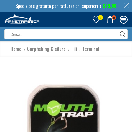
Spedizione gratuita per fatturazioni superiori a
€
79,00
0
0
Search
input
Home
Carpfishing & siluro
Fili
Terminali