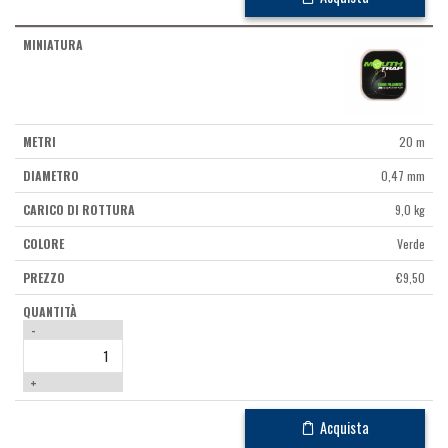
20 m
0,47 mm
9,0 kg
Verde
€
9,50
-
+
Acquista