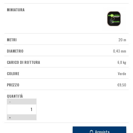
20 m
0,43 mm
6,8 kg
Verde
€
9,50
-
+
Acquista