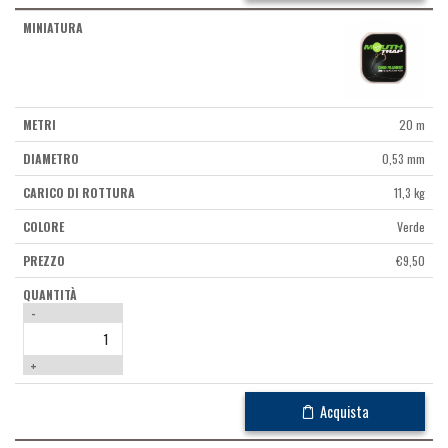
20 m
0,53 mm
11,3 kg
Verde
€
9,50
-
+
Acquista