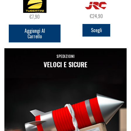
€
24,90
€
7,90
Questo
prodotto
Scegli
Aggiungi Al
Carrello
ha
più
varianti.
SPEDIZIONI
Le
VELOCI E SICURE
opzioni
possono
essere
scelte
nella
pagina
del
prodotto