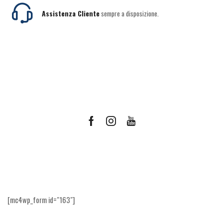
Assistenza Cliente
sempre a disposizione.
Facebook
Instagram
Youtube
Ricevi le offerte più vantaggiose e molto
altro
[mc4wp_form id="163"]