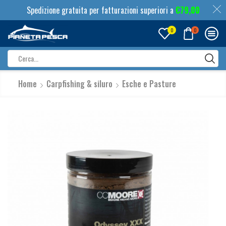
Spedizione gratuita per fatturazioni superiori a
€
79,00
0
0
Search
input
Home
Carpfishing & siluro
Esche e Pasture